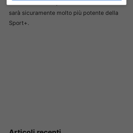
Niente di ufficiale, ma se dovesse arrivare
sarà sicuramente molto più potente della
Sport+.
Articoli recenti