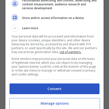
Personalised advertising and content, advertising and
Da cosa si distinguerà la Fiesta Sport+
content measurement, audience research and
services development
rispetto alle altre versioni? Come si vede
Store and/or access information on a device
dalle foto,la vettura rispetto alle versioni
semplici, sarà dotata di un kit estetico che
Learn more
comprende bandelle sottoporta, spoiler sul
Your personal data will be processed and information from
your device (cookies, unique identifiers, and other device
data) may be stored by, accessed by and shared with 319
lunotto, finto estrattore dell’aria integrato
partners, or used specifically by this site. We and our partners
may use precise geolocation data.
List of partners.
nel paraurti posteriore e strisce in
Some vendors may process your personal data on the basis
contrasto sulla carrozzeria. Inoltre i cerchi
of legitimate interest, which you can object to by managing
your options below. Look for a link at the bottom of this page
in lega saranno da 17 pollici e anche gli
or in the site menu to manage or withdraw consent in privacy
and cookie settings.
interni saranno facilmente riconoscibili
rispetto alale altre versioni. Ma se 134 CV
Consent
vi sembrano ancora pochi, allora dovete
aspettare che arrivi la Ford Fiesta ST.
Manage options