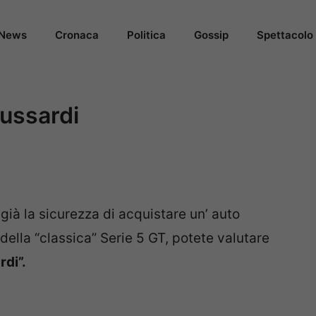
News
Cronaca
Politica
Gossip
Spettacolo
ussardi
ià la sicurezza di acquistare un’ auto
 della “classica” Serie 5 GT, potete valutare
rdi”.