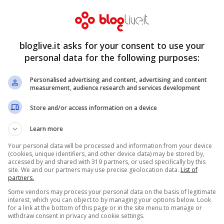
 metallizzato, con la quale è stata dipinta
a tinta può passare inosservata o quasi, di
ardi,
dipinti in giallo sui parafanghi non
bloglive.it asks for your consent to use your
personal data for the following purposes:
Personalised advertising and content, advertising and content
measurement, audience research and services development
Store and/or access information on a device
Learn more
Your personal data will be processed and information from your device
(cookies, unique identifiers, and other device data) may be stored by,
accessed by and shared with 319 partners, or used specifically by this
site. We and our partners may use precise geolocation data.
List of
partners.
Some vendors may process your personal data on the basis of legitimate
interest, which you can object to by managing your options below. Look
for a link at the bottom of this page or in the site menu to manage or
withdraw consent in privacy and cookie settings.