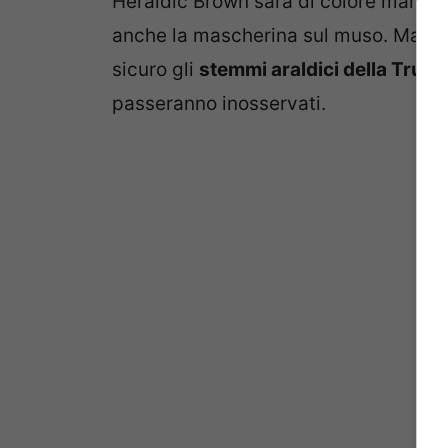
Heraldic Brown sarà di colore marrone
anche la mascherina sul muso. Ma se l
sicuro gli
stemmi araldici della Truss
passeranno inosservati.