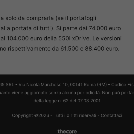
a solo da comprarla (se il portafogli
lla portata di tutti). Si parte dai 74.000 euro
 ai 104.000 euro della 550i xDrive. Le versioni
no rispettivamente da 61.500 e 88.400 euro.
 365 SRL - Via Nicola Marchese 10, 00141 Roma (RM) - Codice Fisc
 quanto viene aggiornato senza alcuna periodicità. Non può perta
della legge n. 62 del 07.03.2001
Copyright ©2026 - Tutti i diritti riservati -
Contattaci