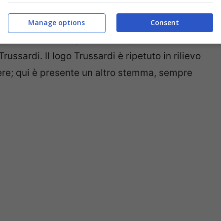
 troviamo i cerchi di 20 pollici che sono di
to alla versione base la si trova
Manage options
Consent
to, dove i sedili in pelle chiara, richiamano un
russardi. Il logo Trussardi è ripetuto in rilievo
re; qui è presente un altro stemma, sempre