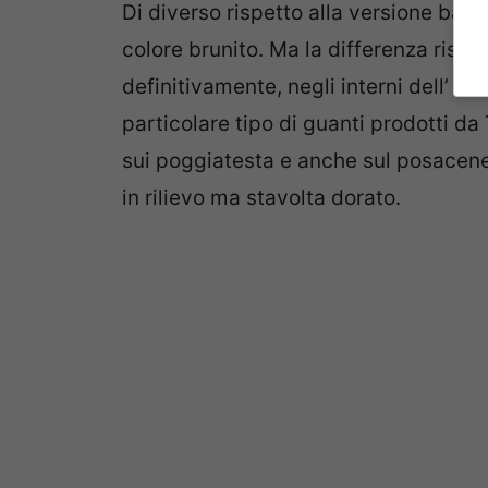
Di diverso rispetto alla versione base
colore brunito. Ma la differenza rispet
definitivamente, negli interni dell’ au
particolare tipo di guanti prodotti da T
sui poggiatesta e anche sul posacene
in rilievo ma stavolta dorato.