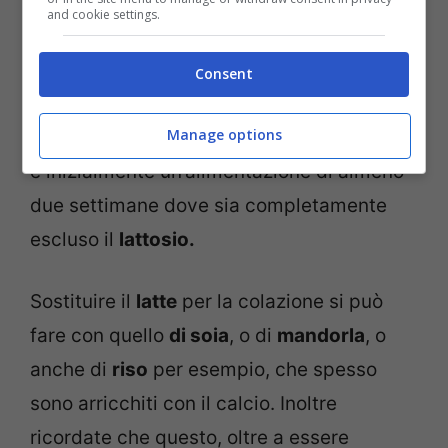
and cookie settings.
Se si ripetono con frequenza gli eventi
fastidiosi sopra elencati, allora sarà
Consent
necessario rivolgersi al medico di base
Manage options
che prescriverà i test specifici da eseguire
e inizialmente un’alimentazione di almeno
due settimane dove sia completamente
escluso il
lattosio.
Sostituire il
latte
per la colazione si può
fare con quello
di soia
, o di
mandorla
, o
anche di
riso
per esempio, che spesso
sono arricchiti con il calcio. Inoltre
ricordate che questo, oltre a essere