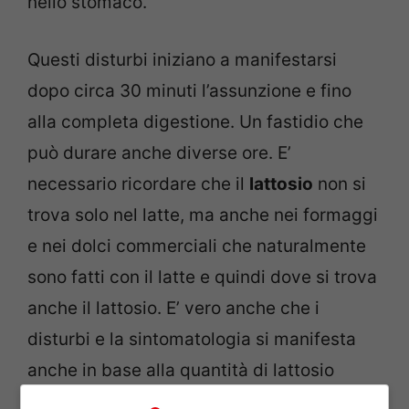
nello stomaco.
Questi disturbi iniziano a manifestarsi
dopo circa 30 minuti l’assunzione e fino
alla completa digestione. Un fastidio che
può durare anche diverse ore. E’
necessario ricordare che il
lattosio
non si
trova solo nel latte, ma anche nei formaggi
e nei dolci commerciali che naturalmente
sono fatti con il latte e quindi dove si trova
anche il lattosio. E’ vero anche che i
disturbi e la sintomatologia si manifesta
anche in base alla quantità di lattosio
ingerita.