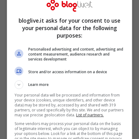
bloglive.it asks for your consent to use
your personal data for the following
purposes:
Personalised advertising and content, advertising and
content measurement, audience research and
services development
Store and/or access information on a device
Learn more
Your personal data will be processed and information from
Quando si beve il latte, difatti, può essere
your device (cookies, unique identifiers, and other device
data) may be stored by, accessed by and shared with 319
più evidente rispetto a quando invece di
partners, or used specifically by this site. We and our partners
may use precise geolocation data.
List of partners.
assaggia un pezzo di formaggio o quando
Some vendors may process your personal data on the basis
of legitimate interest, which you can object to by managing
si gusta qualche biscotto che lo contiene.
your options below. Look for a link at the bottom of this page
or in the site menu to manage or withdraw consent in privacy