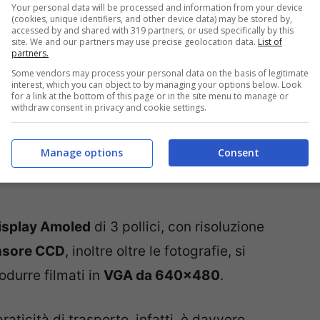
Your personal data will be processed and information from your device
(cookies, unique identifiers, and other device data) may be stored by,
accessed by and shared with 319 partners, or used specifically by this
site. We and our partners may use precise geolocation data.
List of
partners.
Some vendors may process your personal data on the basis of legitimate
interest, which you can object to by managing your options below. Look
for a link at the bottom of this page or in the site menu to manage or
withdraw consent in privacy and cookie settings.
Manage options
Consent
isplay Amoled
di 3 pollici, con risoluzione
nsore CCD
, inoltre oltre le fotografie, si
odurre filmati in
VGA da 640×480
.
praticità di trasporto, infatti, è davvero