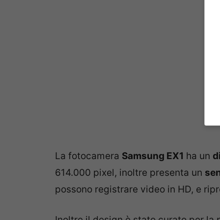
La fotocamera
Samsung EX1
ha un
d
614.000 pixel, inoltre presenta un
se
possono registrare video in HD, e ripr
Inoltre il design è stato curato per la 