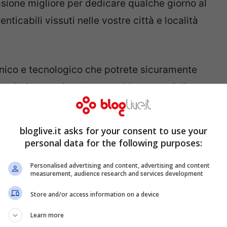
sione migliore per dedicare qualche giorno al
icabili vissuti nelle vostre città e località
tronico e tecnologico che potrete sicuramente
tteristica tecnica che potrebbe esservi di
bloglive.it asks for your consent to use your
8-2.4, un sensore di qualità elevata per
personal data for the following purposes:
otografie nitide e limpide. Quest’oggetto con
Personalised advertising and content, advertising and content
n’utenza con un’ampia esperienza alle spalle e
measurement, audience research and services development
mere digitali tecnicamente elevate. Questo non
Store and/or access information on a device
osi di volersi dedicare allo studio e alla
Learn more
 fotografia con un oggetto di qualità.