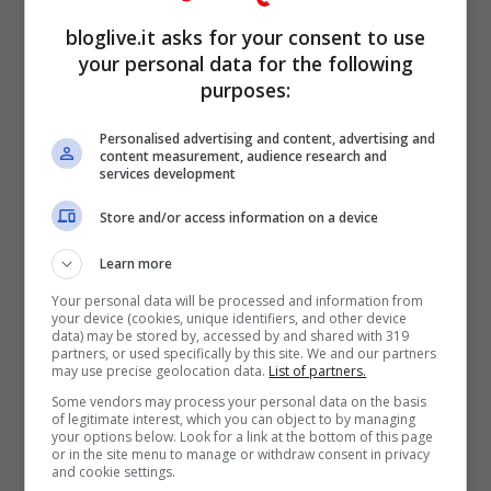
concept car DS Inside, mentre la Citroën
bloglive.it asks for your consent to use
DS4 è stata preceduta dalla concept car
your personal data for the following
DS High Rider.
La versione di serie della
purposes:
DS5 dovrebbe debuttare al prossimo
Personalised advertising and content, advertising and
Salone di Francoforte
, in programma a
content measurement, audience research and
services development
settembre di quest’anno.
Store and/or access information on a device
Adesso è il caso di dare uno sguardo alle
Learn more
caratteristiche tecniche di questa nuova
Your personal data will be processed and information from
your device (cookies, unique identifiers, and other device
auto: secondo le indiscrezioni a
data) may be stored by, accessed by and shared with 319
partners, or used specifically by this site. We and our partners
disposizione, la Citroën DS5 dovrebbe
may use precise geolocation data.
List of partners.
Some vendors may process your personal data on the basis
essere lunga circa 460 cm. La linea
of legitimate interest, which you can object to by managing
your options below. Look for a link at the bottom of this page
dovrebbe assomigliare notevolmente alla
or in the site menu to manage or withdraw consent in privacy
and cookie settings.
Peugeot 3008, auto con la quale dovrebbe