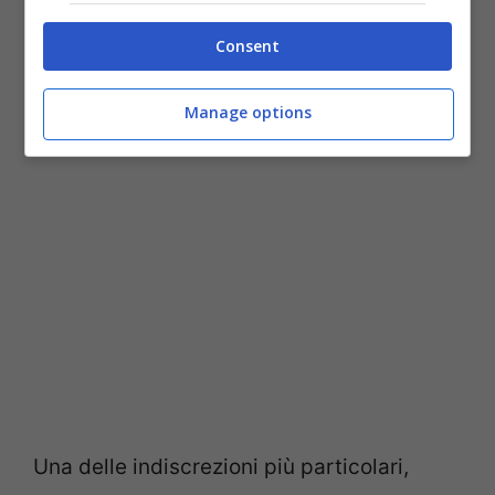
condividere la piattaforma e anche il
Consent
sistema ibrido HYbrid4 che prevede anche
la trazione integrale.
Manage options
Una delle indiscrezioni più particolari,