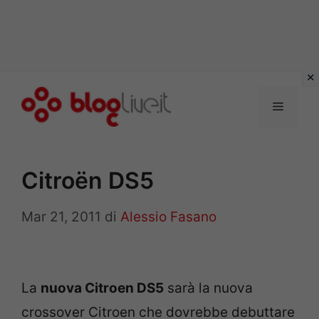
Vai
al
Menu
contenuto
Citroën DS5
Mar 21, 2011
di
Alessio Fasano
La
nuova Citroen DS5
sarà la nuova
crossover Citroen che dovrebbe debuttare