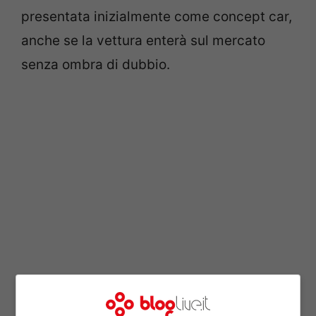
presentata inizialmente come concept car,
anche se la vettura enterà sul mercato
senza ombra di dubbio.
Infatti, la Citroën DS3 è derivata dalla