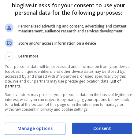
bloglive.it asks for your consent to use your
 di far funzionare queste importanti funzioni.
personal data for the following purposes:
Personalised advertising and content, advertising and content
measurement, audience research and services development
Store and/or access information on a device
Learn more
Your personal data will be processed and information from your device
(cookies, unique identifiers, and other device data) may be stored by,
accessed by and shared with 319 partners, or used specifically by this
site. We and our partners may use precise geolocation data.
List of
partners.
Some vendors may process your personal data on the basis of legitimate
interest, which you can object to by managing your options below. Look
for a link at the bottom of this page or in the site menu to manage or
withdraw consent in privacy and cookie settings.
funzioni, ma le limitazioni sono ancora tante,
li sviluppatori di XDA al momento
Manage options
Consent
, ma non di parlare con l’interlocutore (quindi