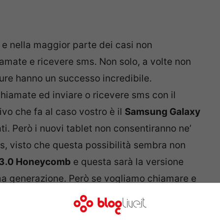
i e nella maggior parte dei casi non
amate e ricevere sms. Non solo, a volte non
ure hanno un successo incredibile.
iamate ed inviare o ricevere sms con il
ivo che fa al caso vostro è il
Samsung Galaxy
ti. Però i nuovi tablet non consentiranno ne’
ms, visto che questa possibilità sembra non
 3.0 Honeycomb
e questa sarà la versione
tima generazione. Però se vogliamo chiamare e
tenere queste funzioni anche sul
tablet
e grazie agli
sviluppatori di XDA
che