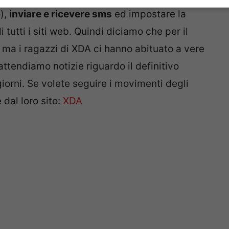
),
inviare e ricevere sms
ed impostare la
tutti i siti web. Quindi diciamo che per il
 ma i ragazzi di XDA ci hanno abituato a vere
attendiamo notizie riguardo il definitivo
iorni. Se volete seguire i movimenti degli
 dal loro sito:
XDA