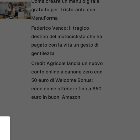
Come creare un menu digitale
gratuito per il ristorante con
MenuForma
Federico Venco: Il tragico
destino del motociclista che ha
pagato con la vita un gesto di
gentilezza
Credit Agricole lancia un nuovo
conto online a canone zero con
50 euro di Welcome Bonus:
ecco come ottenere fino a 650
euro in buoni Amazon