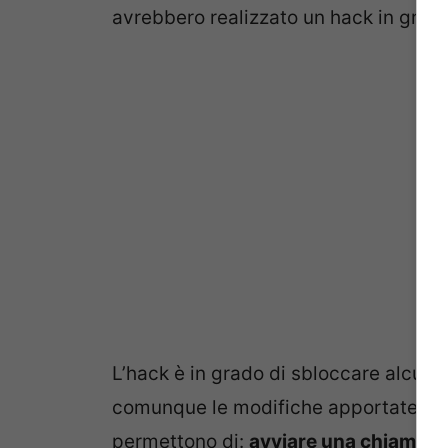
avrebbero realizzato un hack in grado
L’hack è in grado di sbloccare alcune 
comunque le modifiche apportate dag
permettono di:
avviare una chiamata