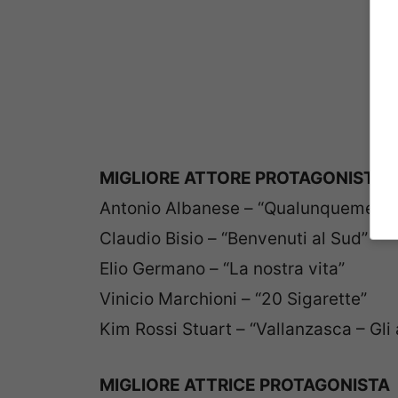
MIGLIORE ATTORE PROTAGONISTA
Antonio Albanese – “Qualunquement
Claudio Bisio – “Benvenuti al Sud”
Elio Germano – “La nostra vita”
Vinicio Marchioni – “20 Sigarette”
Kim Rossi Stuart – “Vallanzasca – Gli 
MIGLIORE ATTRICE PROTAGONISTA