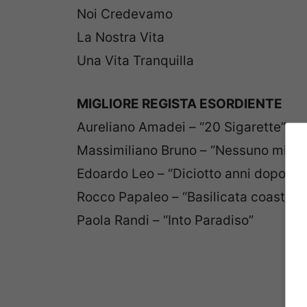
Noi Credevamo
La Nostra Vita
Una Vita Tranquilla
MIGLIORE REGISTA ESORDIENTE
Aureliano Amadei – “20 Sigarette”
Massimiliano Bruno – “Nessuno mi pu
Edoardo Leo – “Diciotto anni dopo”
Rocco Papaleo – “Basilicata coast to 
Paola Randi – “Into Paradiso”