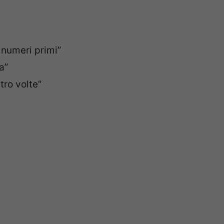
 numeri primi”
a”
ro volte”