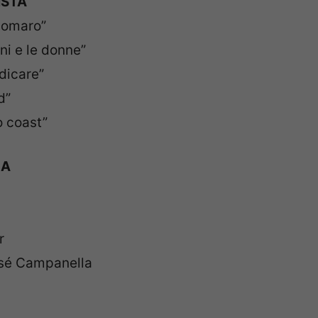
ISTA
somaro”
ni e le donne”
dicare”
d”
o coast”
EA
r
José Campanella