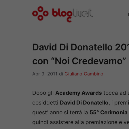
Vai
al
contenuto
David Di Donatello 201
con “Noi Credevamo” i
Apr 9, 2011
di
Giuliano Gambino
Dopo gli
Academy Awards
tocca ad un
cosiddetti
David Di Donatello
, i prem
quest’ anno si terrà la
55° Cerimonia
quindi assistere alla premiazione e ved