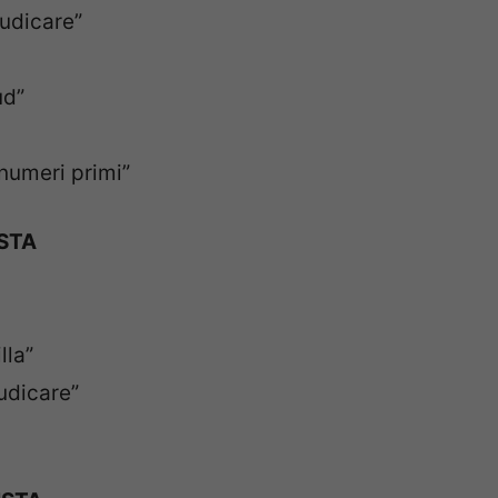
iudicare”
ud”
numeri primi”
STA
lla”
udicare”