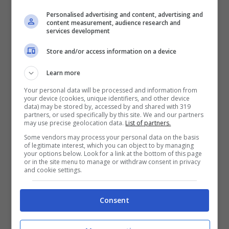
sicuro della sua confema a Milanello anche
Personalised advertising and content, advertising and
content measurement, audience research and
per la prossima stagione. Ricordiamo che il
services development
Milan l’ha preso in prestito dal Barcellona.
Store and/or access information on a device
Vedremo quale decisione sarà presa, certo
Learn more
che l’attaccante svedese ultimamente non
Your personal data will be processed and information from
sta dando nessun contributo alla causa
your device (cookies, unique identifiers, and other device
data) may be stored by, accessed by and shared with 319
rossonera: sta facendo parlare di sè solo
partners, or used specifically by this site. We and our partners
may use precise geolocation data.
List of partners.
per le malefatte in campo e non per i suoi
Some vendors may process your personal data on the basis
gol o le sue prestazioni.
of legitimate interest, which you can object to by managing
your options below. Look for a link at the bottom of this page
or in the site menu to manage or withdraw consent in privacy
and cookie settings.
Consent