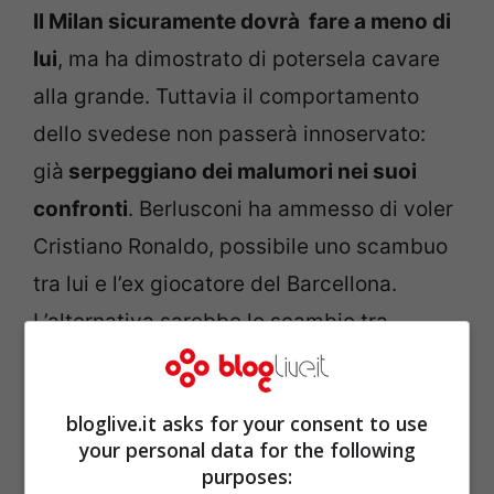
Il Milan sicuramente dovrà fare a meno di
lui
, ma ha dimostrato di potersela cavare
alla grande. Tuttavia il comportamento
dello svedese non passerà innoservato:
già
serpeggiano dei malumori nei suoi
confronti
. Berlusconi ha ammesso di voler
Cristiano Ronaldo, possibile uno scambuo
tra lui e l’ex giocatore del Barcellona.
L’alternativa sarebbe lo scambio tra
Ibrahimovic e Mario Balotelli del
Manchester City. Tutte ipotesi suggestive
bloglive.it asks for your consent to use
di mercato, da valutare a fine campionato.
your personal data for the following
Sta di fatto che Ibrahimovic non è più
purposes: