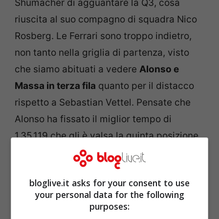
Shumacher di agguantare la Q3, cosa
riuscita al suo compagno di squadra Nico
Rosberg. Le Ferrari sono troppo indietro,
non tanto nella griglia di partenza, visto
che siamo abituati a vedere
Alonso e
Massa in terza fila
quanto per il distacco
rispetto a Sebastian Vettel. Pensate che
Alonso ha fissato il miglior tempo di
1.35.119 che gli è valsa la quinta posizione,
mentre Felipe Massa di poco più lento con
1.35.145 partirà dalla sesta posizione.
bloglive.it asks for your consent to use
your personal data for the following
purposes: