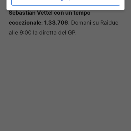
con 1.34.421 e
al primo posto sempre lui,
Sebastian Vettel con un tempo
eccezionale: 1.33.706
. Domani su Raidue
alle 9:00 la diretta del GP.