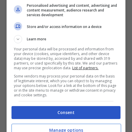
Personalised advertising and content, advertising and
content measurement, audience research and
services development
Store and/or access information on a device
Learn more
Your personal data will be processed and information from
your device (cookies, unique identifiers, and other device
data) may be stored by, accessed by and shared with 319
partners, or used specifically by this site. We and our partners
may use precise geolocation data.
List of partners.
L’unica novità interessante è il quarto
Some vendors may process your personal data on the basis
of legitimate interest, which you can object to by managing
posto di Nico Rosberg, quarto con la
your options below. Look for a link at the bottom of this page
or in the site menu to manage or withdraw consent in privacy
Mercedes con un tempo di 1.34.670. Nelle
and cookie settings.
prime tre posizioni, invece, troveremo
Consent
Hamilton al terzo posto con 1.34.463, al
secondo posto il suo compagno di squadra
Manage options