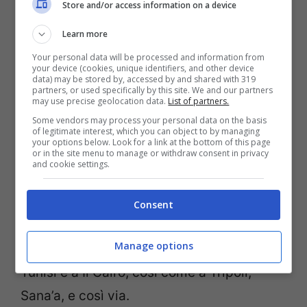
Store and/or access information on a device
Learn more
Your personal data will be processed and information from
your device (cookies, unique identifiers, and other device
data) may be stored by, accessed by and shared with 319
partners, or used specifically by this site. We and our partners
may use precise geolocation data.
List of partners.
Some vendors may process your personal data on the basis
of legitimate interest, which you can object to by managing
your options below. Look for a link at the bottom of this page
or in the site menu to manage or withdraw consent in privacy
and cookie settings.
Siamo all’ennesimo caso di
rivolta
popolare contro un regime arabo,
i cui
Consent
contorni sono in tutto e per tutto un
Manage options
remake delle scene che abbiamo visto a
Tunisi e a Il Cairo, così come a Tripoli,
Sana’a, e così via.