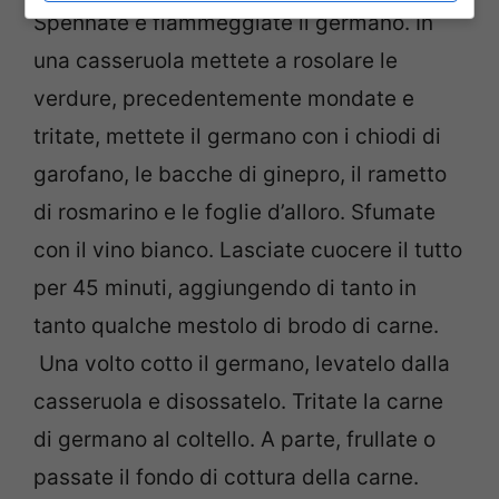
Spennate e fiammeggiate il germano. In
una casseruola mettete a rosolare le
verdure, precedentemente mondate e
tritate, mettete il germano con i chiodi di
garofano, le bacche di ginepro, il rametto
di rosmarino e le foglie d’alloro. Sfumate
con il vino bianco. Lasciate cuocere il tutto
per 45 minuti, aggiungendo di tanto in
tanto qualche mestolo di brodo di carne.
Una volto cotto il germano, levatelo dalla
casseruola e disossatelo. Tritate la carne
di germano al coltello. A parte, frullate o
passate il fondo di cottura della carne.