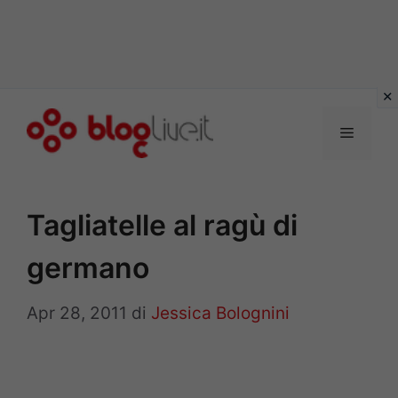
Vai
al
Menu
contenuto
Tagliatelle al ragù di
germano
Apr 28, 2011
di
Jessica Bolognini