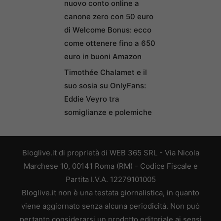
nuovo conto online a
canone zero con 50 euro
di Welcome Bonus: ecco
come ottenere fino a 650
euro in buoni Amazon
Timothée Chalamet e il
suo sosia su OnlyFans:
Eddie Veyro tra
somiglianze e polemiche
Bloglive.it di proprietà di WEB 365 SRL - Via Nicola
Marchese 10, 00141 Roma (RM) - Codice Fiscale e
Partita I.V.A. 12279101005
Bloglive.it non è una testata giornalistica, in quanto
viene aggiornato senza alcuna periodicità. Non può
pertanto considerarsi un prodotto editoriale ai sensi