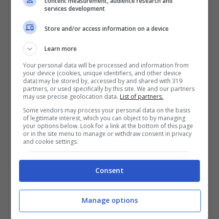
content measurement, audience research and
services development
Store and/or access information on a device
Preparate per prima cosa la salsa
Learn more
sciogliendo in una pentola il burro a fuoco
Your personal data will be processed and information from
basso. Aggiungete la farina, amalgamatela
your device (cookies, unique identifiers, and other device
data) may be stored by, accessed by and shared with 319
partners, or used specifically by this site. We and our partners
al burro con la frusta e, sempre
may use precise geolocation data.
List of partners.
mescolando, aggiungete il brodo caldo.
Some vendors may process your personal data on the basis
of legitimate interest, which you can object to by managing
Salate, pepate e fate cuocere per circa 15
your options below. Look for a link at the bottom of this page
or in the site menu to manage or withdraw consent in privacy
minuti, mescolando sempre in modo che
and cookie settings.
non si formino i grumi, fino a quando la
Consent
salsa si è addensata. Fuori dal fuoco,
aggiungete a questa salsa ben calda i
Manage options
tuorli precedentemente sbattuti col latte, il