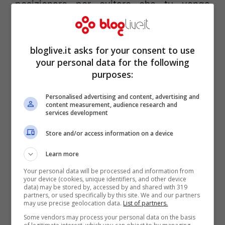
posizionare per evitare che tu venga
raggiunto dai famelici mostri.
bloglive.it asks for your consent to use
your personal data for the following
purposes:
Personalised advertising and content, advertising and
content measurement, audience research and
services development
Store and/or access information on a device
Learn more
Your personal data will be processed and information from
your device (cookies, unique identifiers, and other device
data) may be stored by, accessed by and shared with 319
partners, or used specifically by this site. We and our partners
may use precise geolocation data.
List of partners.
Questa settimana, sempre per DSi, è stato
Some vendors may process your personal data on the basis