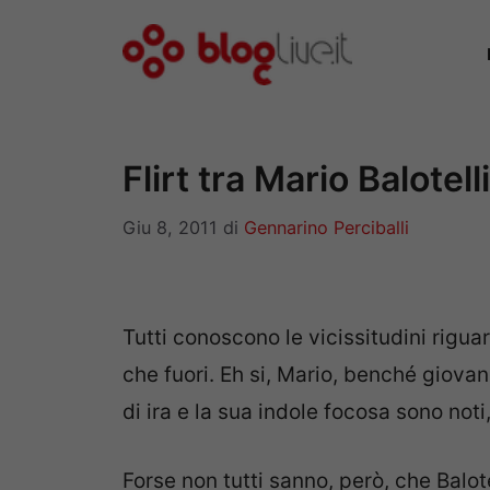
Vai
al
contenuto
Flirt tra Mario Balotell
Giu 8, 2011
di
Gennarino Perciballi
Tutti conoscono le vicissitudini rigua
che fuori. Eh si, Mario, benché giovan
di ira e la sua indole focosa sono noti
Forse non tutti sanno, però, che Balo