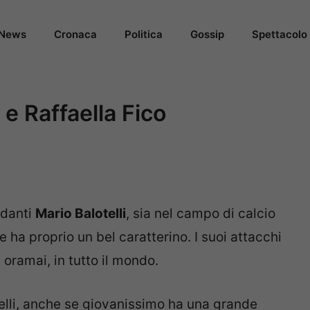
News
Cronaca
Politica
Gossip
Spettacolo
i e Raffaella Fico
rdanti
Mario Balotelli
, sia nel campo di calcio
e ha proprio un bel caratterino. I suoi attacchi
, oramai, in tutto il mondo.
telli, anche se giovanissimo ha una grande