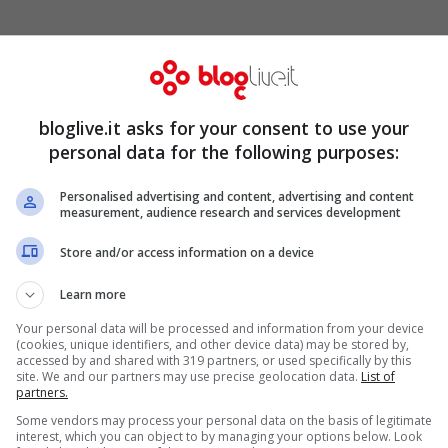
bloglive.it asks for your consent to use your
urezza a questa domanda , vista la brevità
personal data for the following purposes:
 Mario Balotelli. Pare che i due vip stiano
Personalised advertising and content, advertising and content
essi sia scoppiato un ‘ amore intenso, tanto
measurement, audience research and services development
Store and/or access information on a device
Learn more
ito di reggere il confronto con
Cristiano
Your personal data will be processed and information from your device
ato di aver avuto una forte storia d’amore,
(cookies, unique identifiers, and other device data) may be stored by,
accessed by and shared with 319 partners, or used specifically by this
 ha mai confermato la notizia.
site. We and our partners may use precise geolocation data.
List of
partners.
Some vendors may process your personal data on the basis of legitimate
interest, which you can object to by managing your options below. Look