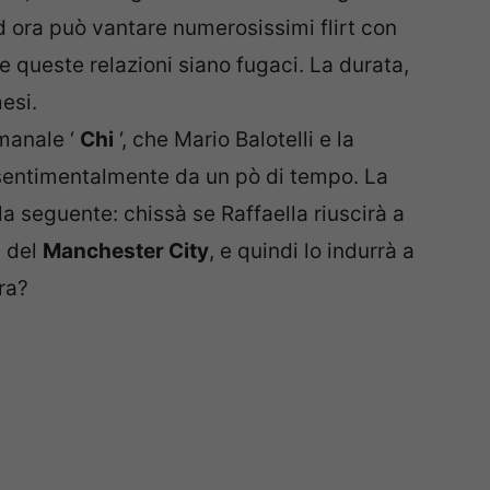
o ad ora può vantare numerosissimi flirt con
e queste relazioni siano fugaci. La durata,
esi.
manale ‘
Chi
‘, che Mario Balotelli e la
sentimentalmente da un pò di tempo. La
a seguente: chissà se Raffaella riuscirà a
i del
Manchester City
, e quindi lo indurrà a
ra?