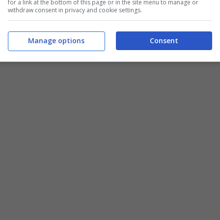
for a link at the bottom of this page or in the site menu to manage or
withdraw consent in privacy and cookie settings.
Manage options
Consent