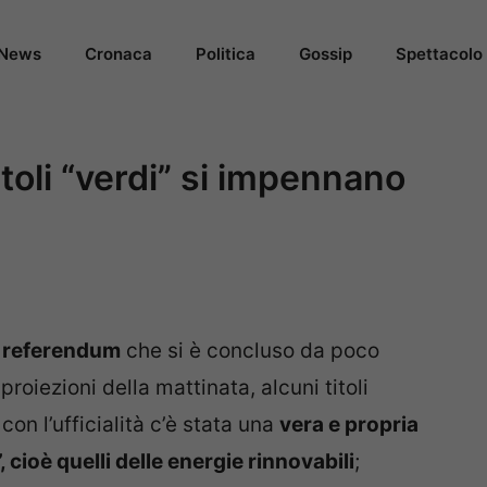
News
Cronaca
Politica
Gossip
Spettacolo
itoli “verdi” si impennano
 referendum
che si è concluso da poco
 proiezioni della mattinata, alcuni titoli
on l’ufficialità c’è stata una
vera e propria
, cioè quelli delle energie rinnovabili
;