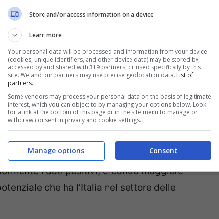
etta ha anche specificato che «dal quarto
Store and/or access information on a device
isultati che il Governo sperava: la ripresa del
Learn more
o per la revisione degli incentivi». Infatti il
Your personal data will be processed and information from your device
ergie rinnovabili nel Febbraio scorso, per poi
(cookies, unique identifiers, and other device data) may be stored by,
accessed by and shared with 319 partners, or used specifically by this
entivi al fotovoltaico a Maggio. Resta il
site. We and our partners may use precise geolocation data.
List of
partners.
vabili è in crescita in Italia, contando circa
Some vendors may process your personal data on the basis of legitimate
 risparmio di 21 milioni di euro tramite il
interest, which you can object to by managing your options below. Look
for a link at the bottom of this page or in the site menu to manage or
il fatturato del settore delle nuove energie
withdraw consent in privacy and cookie settings.
 2010, passando da 5 miliardi a ben 13
Manage options
Consent
uesta scelta popolare espressa nel
ormente i dati positivi, creando maggiore
tenziale che ha l’Italia nel settore delle