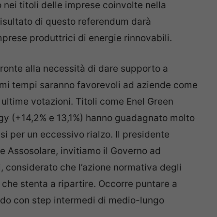
o nei titoli delle imprese coinvolte nella
l risultato di questo referendum darà
rese produttrici di energie rinnovabili.
 fronte alla necessità di dare supporto a
simi tempi saranno favorevoli ad aziende come
 ultime votazioni. Titoli come Enel Green
ergy (+14,2% e 13,1%) hanno guadagnato molto
esi per un eccessivo rialzo. Il presidente
e Assosolare, invitiamo il Governo ad
i, considerato che l’azione normativa degli
e che stenta a ripartire. Occorre puntare a
iodo con step intermedi di medio-lungo