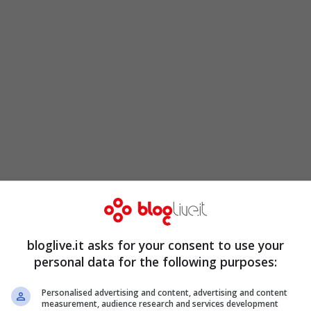
bloglive.it asks for your consent to use your
ciazione nazionale dell’industria
personal data for the following purposes:
poradici, ma un
tavolo permanente Governo-
 monitorare la crescita del mercato e
Personalised advertising and content, advertising and content
measurement, audience research and services development