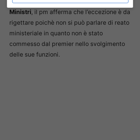
trasferimento degli atti al
Tribunale dei
Ministri
, il pm afferma che l’eccezione è da
rigettare poichè non si può parlare di reato
ministeriale in quanto non è stato
commesso dal premier nello svolgimento
delle sue funzioni.