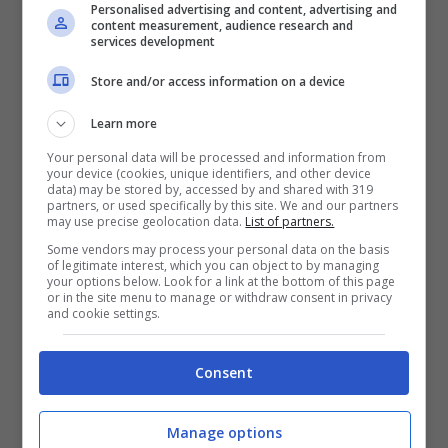
Personalised advertising and content, advertising and
content measurement, audience research and
services development
Store and/or access information on a device
Learn more
Your personal data will be processed and information from
your device (cookies, unique identifiers, and other device
data) may be stored by, accessed by and shared with 319
partners, or used specifically by this site. We and our partners
may use precise geolocation data.
List of partners.
La Boccassini è sicura che il procedimento
Some vendors may process your personal data on the basis
of legitimate interest, which you can object to by managing
debba continuare a Milano (e non essere
your options below. Look for a link at the bottom of this page
or in the site menu to manage or withdraw consent in privacy
and cookie settings.
spostato a Monza come richiesto dalla
difesa) in quanto è nel capoluogo
Consent
lombardo che “tutto inizia” e ” tutto
termina”, mentre sulla richiesta di
Manage options