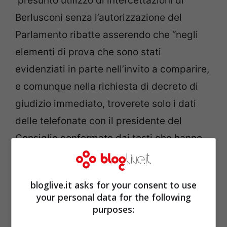
presunto utilizzo di intercettazioni di
Berlusconi senza l’autorizzazione del
Parlamento ribatte asserendo che “negli
elementi di prova che sono stati
evidenziati in parte nell’invito a comparire,
e comunque nella richiesta di decreto di
giudizio immediato, troverete solo i dati
delle telefonate con il presidente del
Consiglio confermate dai testi che hanno
ammesso di aver parlato con lui”.
bloglive.it asks for your consent to use
your personal data for the following
purposes: