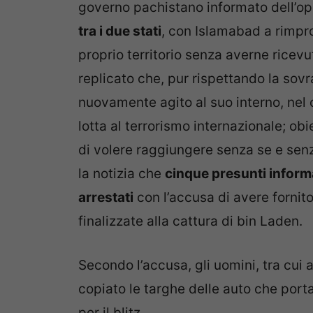
governo pachistano informato dell’op
tra i due stati
, con Islamabad a rimpro
proprio territorio senza averne rice
replicato che, pur rispettando la sov
nuovamente agito al suo interno, nel c
lotta al terrorismo internazionale; ob
di volere raggiungere senza se e sen
la notizia che
cinque presunti informa
arrestati
con l’accusa di avere fornito
finalizzate alla cattura di bin Laden.
Secondo l’accusa, gli uomini, tra cui 
copiato le targhe delle auto che port
per il blitz.