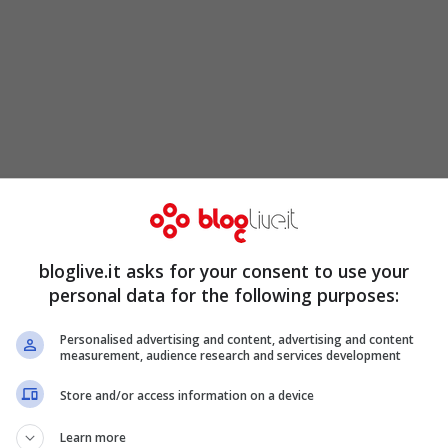
bloglive.it asks for your consent to use your
personal data for the following purposes:
, Leon Panetta, ha chiesto spiegazioni al
Personalised advertising and content, advertising and content
measurement, audience research and services development
sita in Pakistan, esternando l’irritazione degli
e ha tutto il sapore di una presa di distanza
Store and/or access information on a device
il terrorismo internazionale.
Learn more