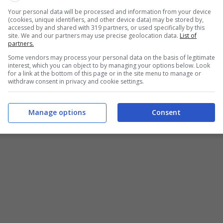
Your personal data will be processed and information from your device
(cookies, unique identifiers, and other device data) may be stored by,
ata così a fare crescere non solo la tensione
accessed by and shared with 319 partners, or used specifically by this
site. We and our partners may use precise geolocation data.
List of
n’ancor maggiore diffidenza, se possibile, tra
partners.
 bin Laden a pochi chilometri dalla capitale
Some vendors may process your personal data on the basis of legitimate
interest, which you can object to by managing your options below. Look
l’ipotesi che Islamabad non ne sapesse nulla.
for a link at the bottom of this page or in the site menu to manage or
withdraw consent in privacy and cookie settings.
Manage options
Consent