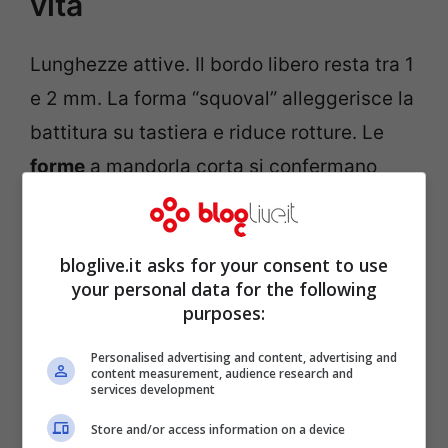
vita
Lunghezze attive. Il bordo libero resta tra 1
e 2 mm. La forma “squoval” alleggerisce la
battitura su tastiera e riduce rotture. Le
forme
a mandorla corta si confermano
pratiche: slanciano senza graffiare sciarpe
e collant.
bloglive.it asks for your consent to use
your personal data for the following
purposes:
Personalised advertising and content, advertising and
content measurement, audience research and
services development
Store and/or access information on a device