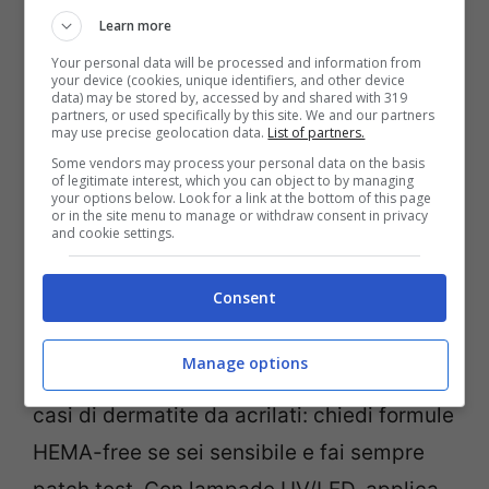
Learn more
Your personal data will be processed and information from
your device (cookies, unique identifiers, and other device
data) may be stored by, accessed by and shared with 319
partners, or used specifically by this site. We and our partners
Gli
smalti
ibridi a media densità coprono in
may use precise geolocation data.
List of partners.
due passate e durano 5-7 giorni; i sistemi
Some vendors may process your personal data on the basis
of legitimate interest, which you can object to by managing
gel/BIAB portano la tenuta a 2-3
your options below. Look for a link at the bottom of this page
or in the site menu to manage or withdraw consent in privacy
settimane. Questo dato, coerente con le
and cookie settings.
stime professionali pre-2024, aiuta a
Consent
pianificare appunti e viaggi.
Manage options
I dermatologi segnalano un aumento dei
casi di dermatite da acrilati: chiedi formule
HEMA-free se sei sensibile e fai sempre