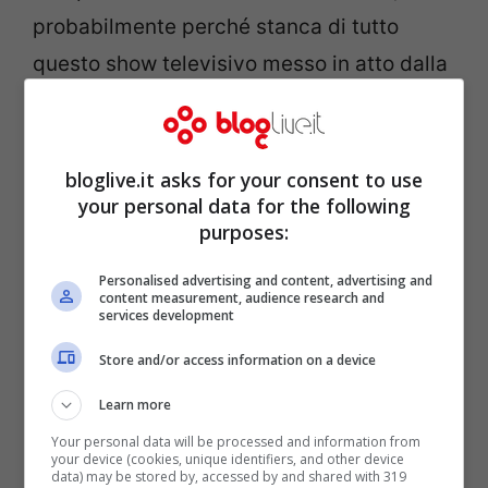
probabilmente perché stanca di tutto
questo show televisivo messo in atto dalla
famiglia Misseri. Ad ospitare le sue parole
è il programma pomeridiano di
Barbara
D’Urso
,
Pomeriggio Cinque
.
bloglive.it asks for your consent to use
your personal data for the following
purposes:
Personalised advertising and content, advertising and
content measurement, audience research and
services development
Store and/or access information on a device
Learn more
Your personal data will be processed and information from
your device (cookies, unique identifiers, and other device
data) may be stored by, accessed by and shared with 319