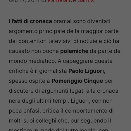
Giu 17, 2011
di
Pamela De Santis
I
fatti di cronaca
oramai sono diventati
argomento principale della maggior parte
dei contenitori televisivi di notizie e ciò ha
causato non poche
polemiche
da parte del
mondo mediatico. A capeggiare queste
critiche è il giornalista
Paolo Liguori
,
spesso ospite a
Pomeriggio Cinque
per
discutere di argomenti legati alla cronaca
nera degli ultimi tempi. Liguori, con non
poca enfasi, critica il comportamento di
molti suoi colleghi che, pur seguendo il
mestiere in modo del tutto legale, non