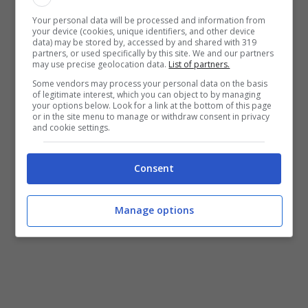
peperoni rossi e quelli gialli ma, a vostro
Your personal data will be processed and information from
your device (cookies, unique identifiers, and other device
piacimento, potete anche usare 1 o 2
data) may be stored by, accessed by and shared with 319
partners, or used specifically by this site. We and our partners
peperoni verdi a forma allungata che sono
may use precise geolocation data.
List of partners.
Some vendors may process your personal data on the basis
più piccanti. Prendetene 2 kg, lavateli,
of legitimate interest, which you can object to by managing
your options below. Look for a link at the bottom of this page
tagliateli a striscioline eliminando i semi e i
or in the site menu to manage or withdraw consent in privacy
and cookie settings.
filamenti bianchi. Intanto mettete a bollire
700 gr di aceto insieme a 70gr di
Consent
zucchero, 70 gr di sale, 700 gr di olio
d’oliva, qualche grano di pepe e qualche
Manage options
foglia di menta.