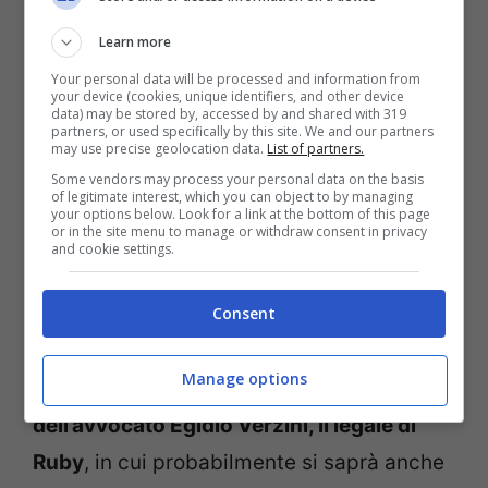
visto il non deposito di alcuni atti, tra i
Learn more
quali alcuni verbali.
Your personal data will be processed and information from
your device (cookies, unique identifiers, and other device
data) may be stored by, accessed by and shared with 319
L’udienza preliminare riprenderà ora
partners, or used specifically by this site. We and our partners
may use precise geolocation data.
List of partners.
mercoledì con gli interventi dei difensori
Some vendors may process your personal data on the basis
of legitimate interest, which you can object to by managing
di Nicole Minetti
, al termine dei quali il
your options below. Look for a link at the bottom of this page
or in the site menu to manage or withdraw consent in privacy
giudice ha annunciato che chiederà un
and cookie settings.
rinvio a settembre per la replica delle parti
e per la decisione: la data precisa si saprà
Consent
nei prossimi giorni.
Venerdì 22 luglio è
Manage options
invece attesa la conferenza stampa
dell’avvocato Egidio Verzini, il legale di
Ruby
, in cui probabilmente si saprà anche