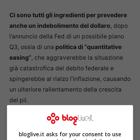
Ci sono tutti gli ingredienti per prevedere
anche un indebolimento del dollaro
, dopo
l’annuncio della Fed di un possibile piano
Q3, ossia di una
politica di “quantitative
easing”
, che aggraverebbe la situazione
già catastrofica del debito federale e
spingerebbe al rialzo l’inflazione, causando
un ulteriore rallentamento della crescita
del pil.
bloglive.it asks for your consent to use