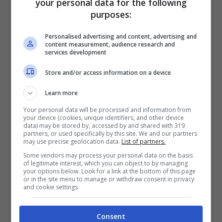
your personal data for the following
purposes:
Personalised advertising and content, advertising and
content measurement, audience research and
services development
Store and/or access information on a device
Learn more
Comunque vada, salvo che
Your personal data will be processed and information from
improvvisamente la Casa Bianca si
your device (cookies, unique identifiers, and other device
data) may be stored by, accessed by and shared with 319
riscopra rigorista,
non ci sarà l’auspicato
partners, or used specifically by this site. We and our partners
may use precise geolocation data.
List of partners.
piano di riduzione del deficit
, almeno non
Some vendors may process your personal data on the basis
of legitimate interest, which you can object to by managing
nella misura desiderata dai mercati. Il
your options below. Look for a link at the bottom of this page
or in the site menu to manage or withdraw consent in privacy
debito continuerà a salire, così come il
and cookie settings.
deficit rimarrà a livelli molto alti. Per
questo, è prevedibile che
Moody’s e
Consent