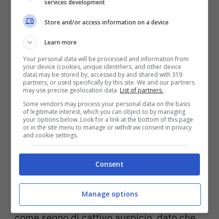
services development
lealtà.
Store and/or access information on a device
Learn more
Your personal data will be processed and information from
your device (cookies, unique identifiers, and other device
data) may be stored by, accessed by and shared with 319
partners, or used specifically by this site. We and our partners
may use precise geolocation data.
List of partners.
Some vendors may process your personal data on the basis
of legitimate interest, which you can object to by managing
your options below. Look for a link at the bottom of this page
or in the site menu to manage or withdraw consent in privacy
and cookie settings.
Consent
Insomma, Fini,
accecato dall’odio contro il
premier, neanche stavolta ha smosso
Manage options
alcunchè
. I suoi inviti sono piuttosto colti
come segno di cattivo auspicio, dato che