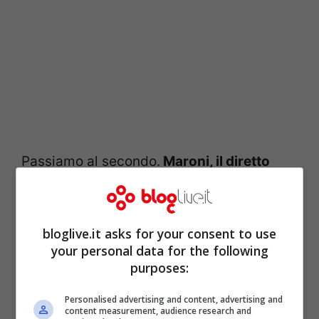
Passiamo al secondo.
Maroni, il diretto
interessato, ha declinato l’invito,
dicendosi fedele all’alleanza e alla
bloglive.it asks for your consent to use
premiership di Berlusconi
. Parole dovute,
your personal data for the following
qualcuno direbbe. Ma da tutta la Lega si
purposes:
registra una presa di posizione in difesa di
Personalised advertising and content, advertising and
questo governo, a cui viene rinnovata
content measurement, audience research and