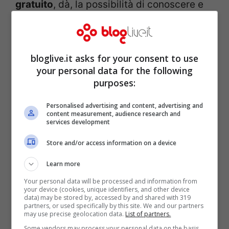
gratuito
, dà, la possibilità di conoscere e
apprezzare l’oggetto sconosciuto che tieni
tra le mani, e del quale intendi migliorarne
la prestazione. Ottenere delle belle
bloglive.it asks for your consent to use
your personal data for the following
fotografie con la fotocamera digitale
non è
purposes:
difficile, ma è anche vero, che puoi
Personalised advertising and content, advertising and
migliorarti tanto, basta seguendo pochi
content measurement, audience research and
services development
semplici passi.
Store and/or access information on a device
I
corsi di fotografia digitale
prendono
Learn more
sempre più avvento nel mondo della
Your personal data will be processed and information from
your device (cookies, unique identifiers, and other device
digitalizzazione, proprio per i motivi sopra
data) may be stored by, accessed by and shared with 319
partners, or used specifically by this site. We and our partners
citati, vedremo di parlarne più
may use precise geolocation data.
List of partners.
ampiamente in seguito, dandovi ulteriori
Some vendors may process your personal data on the basis