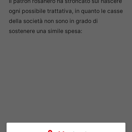
Il patron rosanero ha stroncato sul nascere
ogni possibile trattativa, in quanto le casse
della società non sono in grado di
sostenere una simile spesa:
“Figuriamoci se possiamo prenderlo. Se