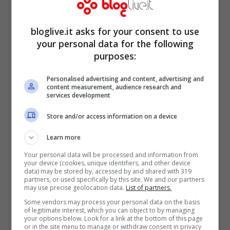
non abbiamo tenuto Pastore per un
problema di ingaggio, figuriamoci se
bloglive.it asks for your consent to use
your personal data for the following
possiamo prendere Balotelli. Mario è un
purposes:
giocatore da Inter, Milan e Juventus, ma
anche questi club avrebbero problemi ad
Personalised advertising and content, advertising and
content measurement, audience research and
assicurargli lo stesso stipendio che gli
services development
garantisce il Manchester City, figuratevi il
Store and/or access information on a device
Palermo”.
Learn more
Your personal data will be processed and information from
Balotelli avrebbe ridato entusiasmo ad
your device (cookies, unique identifiers, and other device
data) may be stored by, accessed by and shared with 319
partners, or used specifically by this site. We and our partners
una piazza un po’ giù di tono dopo la
may use precise geolocation data.
List of partners.
recente eliminazione dall’Europa League.
Some vendors may process your personal data on the basis
of legitimate interest, which you can object to by managing
Al Palermo avrebbe avuto il posto da
your options below. Look for a link at the bottom of this page
or in the site menu to manage or withdraw consent in privacy