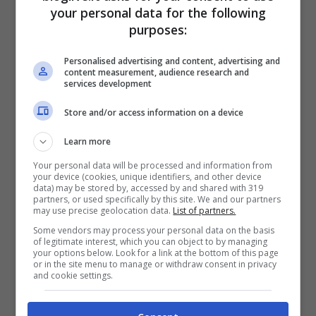
your personal data for the following
l’ormone del piacere e poi anche il kiwi,
purposes:
l’uva – ottimo antiossidante – e gli agrumi
Personalised advertising and content, advertising and
che aiutano a rinforzare le difese
content measurement, audience research and
services development
immunitarie. Altra
vitamina
importante per
diminuire lo stress è la
D
, che spesso
Store and/or access information on a device
l’organismo riceve dal sole.
Learn more
Your personal data will be processed and information from
your device (cookies, unique identifiers, and other device
data) may be stored by, accessed by and shared with 319
partners, or used specifically by this site. We and our partners
may use precise geolocation data.
List of partners.
Some vendors may process your personal data on the basis
of legitimate interest, which you can object to by managing
your options below. Look for a link at the bottom of this page
or in the site menu to manage or withdraw consent in privacy
and cookie settings.