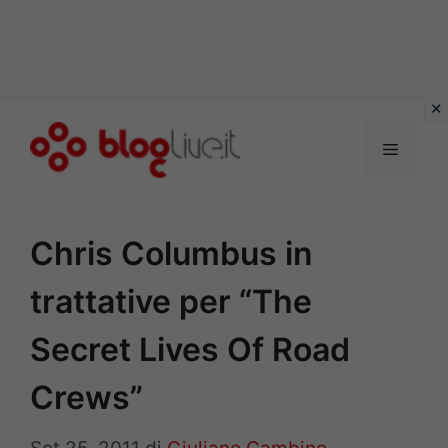
Vai
al
Menu
contenuto
Chris Columbus in
trattative per “The
Secret Lives Of Road
Crews”