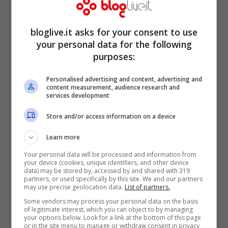
bloglive.it asks for your consent to use
your personal data for the following
purposes:
Personalised advertising and content, advertising and
content measurement, audience research and
services development
Store and/or access information on a device
Inizialmente scritto da
Kevin Lund
e
T.J.
Learn more
Scott
, il copione è poi passato per le mani
Your personal data will be processed and information from
your device (cookies, unique identifiers, and other device
di
Craig Mazin
, che ha effettuato opera di
data) may be stored by, accessed by and shared with 319
partners, or used specifically by this site. We and our partners
riscrittura. Attualmente però gli studios
may use precise geolocation data.
List of partners.
sembrano intenzionati a dare un nuovo
Some vendors may process your personal data on the basis
of legitimate interest, which you can object to by managing
your options below. Look for a link at the bottom of this page
taglio allo script, che potrebbe così finire
or in the site menu to manage or withdraw consent in privacy