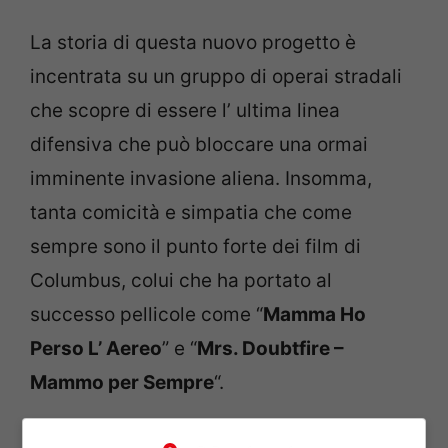
La storia di questa nuovo progetto è
incentrata su un gruppo di operai stradali
che scopre di essere l’ ultima linea
difensiva che può bloccare una ormai
imminente invasione aliena. Insomma,
tanta comicità e simpatia che come
sempre sono il punto forte dei film di
Columbus, colui che ha portato al
successo pellicole come “
Mamma Ho
Perso L’ Aereo
” e “
Mrs. Doubtfire –
Mammo per Sempre
“.