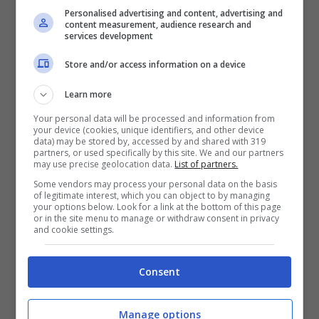
Personalised advertising and content, advertising and
content measurement, audience research and
services development
Store and/or access information on a device
Learn more
Your personal data will be processed and information from
your device (cookies, unique identifiers, and other device
data) may be stored by, accessed by and shared with 319
partners, or used specifically by this site. We and our partners
may use precise geolocation data.
List of partners.
Some vendors may process your personal data on the basis
Di seguito il
programma completo
della
of legitimate interest, which you can object to by managing
your options below. Look for a link at the bottom of this page
manifestazione:
or in the site menu to manage or withdraw consent in privacy
and cookie settings.
Consent
Manage options