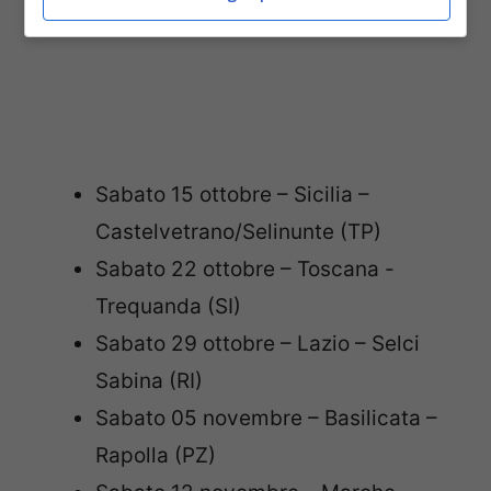
Sabato 15 ottobre – Sicilia –
Castelvetrano/Selinunte (TP)
Sabato 22 ottobre – Toscana -
Trequanda (SI)
Sabato 29 ottobre – Lazio – Selci
Sabina (RI)
Sabato 05 novembre – Basilicata –
Rapolla (PZ)