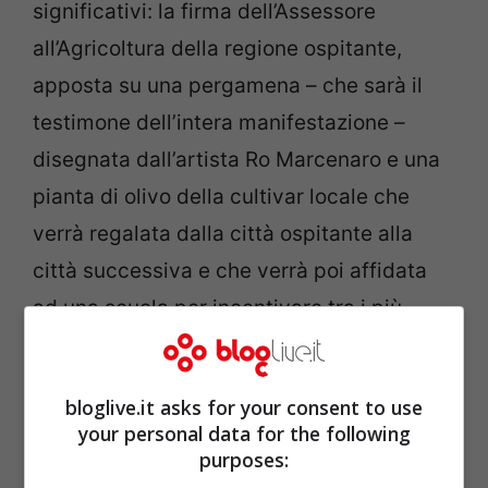
significativi: la firma dell’Assessore
all’Agricoltura della regione ospitante,
apposta su una pergamena – che sarà il
testimone dell’intera manifestazione –
disegnata dall’artista Ro Marcenaro e una
pianta di olivo della cultivar locale che
verrà regalata dalla città ospitante alla
città successiva e che verrà poi affidata
ad una scuola per incentivare tra i più
giovani uno scambio culturale legato alla
storia dell’olivicoltura nelle varie regioni
bloglive.it asks for your consent to use
italiane.
your personal data for the following
purposes: