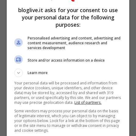
proprio quel giorno che l’ uomo non
bloglive.it asks for your consent to use
arriverà in tempo alla ricevitoria, i numeri
your personal data for the following
purposes:
saranno estratti. Da quel momento l’ intera
città crederà che Gaetano ha vinto, e la
Personalised advertising and content, advertising and
content measurement, audience research and
sua vita cambierà di colpo.
services development
Store and/or access information on a device
Learn more
Your personal data will be processed and information from
your device (cookies, unique identifiers, and other device
data) may be stored by, accessed by and shared with 319
partners, or used specifically by this site. We and our partners
may use precise geolocation data.
List of partners.
Some vendors may process your personal data on the basis
of legitimate interest, which you can object to by managing
your options below. Look for a link at the bottom of this page
or in the site menu to manage or withdraw consent in privacy
and cookie settings.