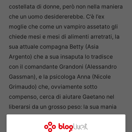
costellata di donne, però non nella maniera
che un uomo desidererebbe. C’è l’ex
moglie che come un vampiro assetato gli
chiede mesi e mesi di alimenti arretrati, la
sua attuale compagna Betty (Asia
Argento) che a sua insaputa lo tradisce
con il comandante Grandoni (Alessandro
Gassman), e la psicologa Anna (Nicole
Grimaudo) che, ovviamente sotto
compenso, cerca di aiutare Gaetano nel
liberarsi da un grosso peso: la sua mania
per il gioco e il supernalotto. Sempre gli
stessi numeri, tre volte a settimana. E