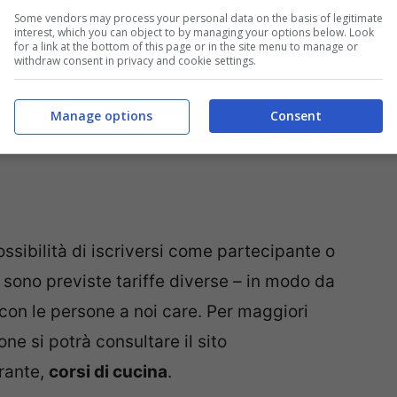
Some vendors may process your personal data on the basis of legitimate
interest, which you can object to by managing your options below. Look
for a link at the bottom of this page or in the site menu to manage or
withdraw consent in privacy and cookie settings.
Manage options
Consent
ssibilità di iscriversi come partecipante o
no previste tariffe diverse – in modo da
 con le persone a noi care. Per maggiori
one si potrà consultare il sito
orante,
corsi di cucina
.