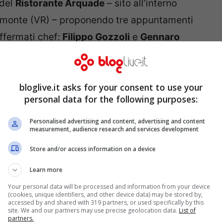
 del
Ristorante Arquade
– sito all’interno
monte (VR) – proponendo tre appuntamenti
affermati chef:
Filippo Gozzoli
e
Gennaro
serate, la prima si è svolta ieri 4 ottobre dal
bloglive.it asks for your consent to use your
personal data for the following purposes:
secondi piatti”, la seconda fissata per martedì
’Autunno” e la terza per il 25 ottobre in onore
Personalised advertising and content, advertising and content
measurement, audience research and services development
Ogni serata si compone da un corso di due ore
Store and/or access information on a device
onoscenza degli ingredienti, in particolare
ratica dedicata alla preparazione delle ricette
Learn more
Your personal data will be processed and information from your device
(cookies, unique identifiers, and other device data) may be stored by,
accessed by and shared with 319 partners, or used specifically by this
site. We and our partners may use precise geolocation data.
List of
partners.