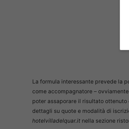
La formula interessante prevede la po
come accompagnatore – ovviamente so
poter assaporare il risultato ottenuto
dettagli su quote e modalità di iscrizi
hotelvilladelquar.it
nella sezione rist