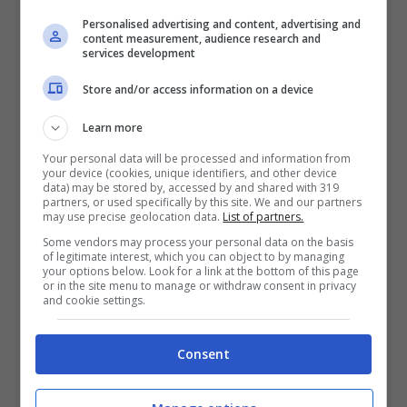
Personalised advertising and content, advertising and
content measurement, audience research and
E dopo avere appreso che Christie non
services development
parteciperà alle primarie, l’esultazione più
Store and/or access information on a device
grande è arrivata da
Mitt Romney, che si
Learn more
porta nuovamente in testa nei sondaggi
,
Your personal data will be processed and information from
con circa il 25% dei voti. E’ anche
your device (cookies, unique identifiers, and other device
data) may be stored by, accessed by and shared with 319
accreditato quale candidato più probabile
partners, or used specifically by this site. We and our partners
may use precise geolocation data.
List of partners.
a vincere contro Obama. Proprio questo
Some vendors may process your personal data on the basis
of legitimate interest, which you can object to by managing
conta per il suo staff. Ambienti a lui vicini
your options below. Look for a link at the bottom of this page
or in the site menu to manage or withdraw consent in privacy
dicono che
si ha la certezza della
and cookie settings.
nomination
, perchè Romney sarebbe quel
tipo che non scontenta nessuno e che alla
Consent
fine tutti votano perchè può anche vincere.