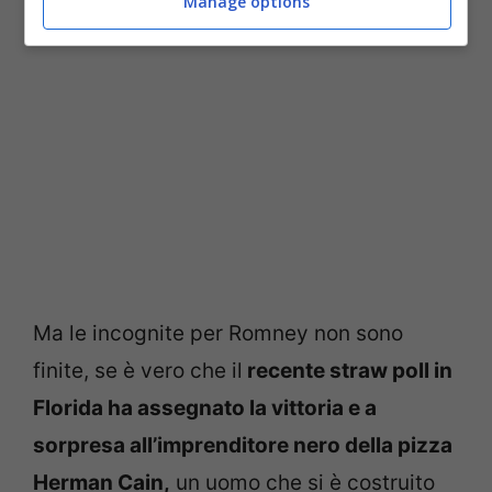
Manage options
Ma le incognite per Romney non sono
finite, se è vero che il
recente straw poll in
Florida ha assegnato la vittoria e a
sorpresa all’imprenditore nero della pizza
Herman Cain,
un uomo che si è costruito