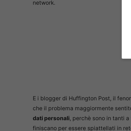
network.
E i blogger di Huffington Post, il fe
che il problema maggiormente sentito
dati personali
, perchè sono in tanti a
finiscano per essere spiattellati in re