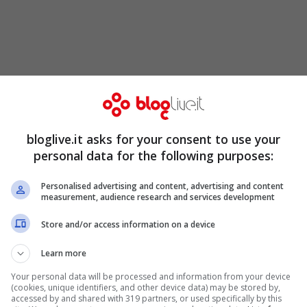
buto del mercato pubblicitario online sul
in considerazione del fatto che entro i
 utenti online è destinato a crescere di oltre
bloglive.it asks for your consent to use your
ilioni.
personal data for the following purposes:
Personalised advertising and content, advertising and content
one e della comunicazione deve fare i conti
measurement, audience research and services development
stando
masse di utenti verso uno strumento
Store and/or access information on a device
i crescita per il mercato della pubblicità in
Learn more
azione, si afferma al congresso di Iab Forum,
Your personal data will be processed and information from your device
(cookies, unique identifiers, and other device data) may be stored by,
integrazione con strumenti come i social
accessed by and shared with 319 partners, or used specifically by this