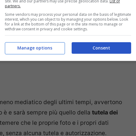
site. We and our partners may use precise geolocation data.
List of
partners.
Some vendors may process your personal data on the basis of legitimate
interest, which you can object to by managing your options below. Look
for a link at the bottom of this page or in the site menu to manage or
withdraw consent in privacy and cookie settings.
Manage options
Consent
nomeno mediatico degli ultimi tempi, avvertono
 è e sarà sempre più quello della
tutela dei
 temere che le proprie foto e i propri dati
te, senza alcuna tutela e autorizzazione.