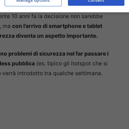
Manage options
Consent
sione da parte di Google perché consente di
mente 10 anni fa la decisione non sarebbe
e, ma
con l’arrivo di smartphone e tablet
curezza diventa un aspetto importante.
no problemi di sicurezza nel far passare i
reless pubblica
(es. tipico gli hotspot che si
io verrà introdotto tra qualche settimana.