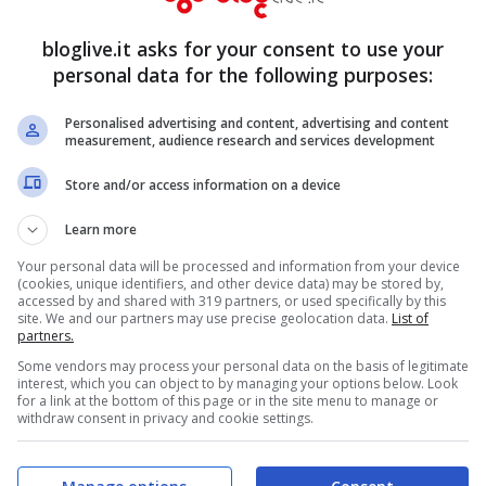
rà felice molti utenti riguarda la
decisione
bloglive.it asks for your consent to use your
personal data for the following purposes:
SL alle ricerche.
Cosa significa questo per gli
cederanno a Google si accorgeranno della
Personalised advertising and content, advertising and content
measurement, audience research and services development
a dall’ URL: https://www.google.it
Store and/or access information on a device
Learn more
Your personal data will be processed and information from your device
(cookies, unique identifiers, and other device data) may be stored by,
accessed by and shared with 319 partners, or used specifically by this
site. We and our partners may use precise geolocation data.
List of
partners.
Some vendors may process your personal data on the basis of legitimate
interest, which you can object to by managing your options below. Look
for a link at the bottom of this page or in the site menu to manage or
withdraw consent in privacy and cookie settings.