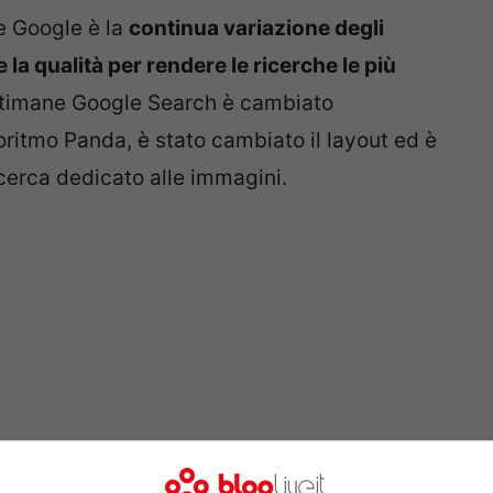
e Google è la
continua variazione degli
 la qualità per rendere le ricerche le più
ttimane Google Search è cambiato
oritmo Panda, è stato cambiato il layout ed è
icerca dedicato alle immagini.