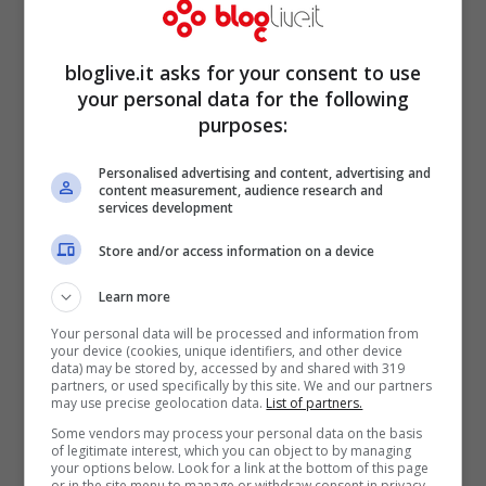
seconda si articola con visite guidate
lungo la filiera di produzione,
bloglive.it asks for your consent to use
conservazione e vendita delle
patate
your personal data for the following
“Montagnine”
.
purposes:
Personalised advertising and content, advertising and
content measurement, audience research and
services development
Store and/or access information on a device
Learn more
Your personal data will be processed and information from
your device (cookies, unique identifiers, and other device
data) may be stored by, accessed by and shared with 319
partners, or used specifically by this site. We and our partners
may use precise geolocation data.
List of partners.
Some vendors may process your personal data on the basis
of legitimate interest, which you can object to by managing
L’evento sarà curato dalla
Copag
–
your options below. Look for a link at the bottom of this page
or in the site menu to manage or withdraw consent in privacy