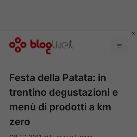
Vai
al
Menu
contenuto
Festa della Patata: in
trentino degustazioni e
menù di prodotti a km
zero