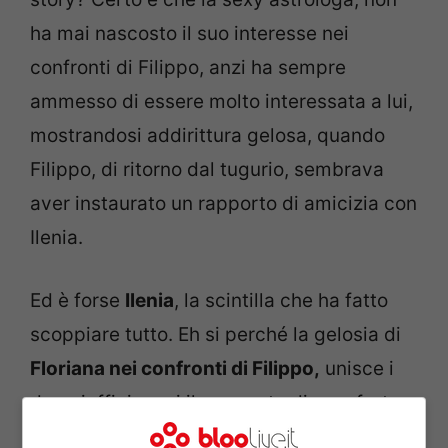
ha mai nascosto il suo interesse nei
confronti di Filippo, anzi ha sempre
ammesso di essere molto interessata a lui,
mostrandosi addirittura gelosa, quando
Filippo, di ritorno dal tugurio, sembrava
aver instaurato un rapporto di amicizia con
Ilenia.
Ed è forse
Ilenia
, la scintilla che ha fatto
scoppiare tutto. Eh si perché la gelosia di
Floriana nei confronti di Filippo,
unisce i
due gieffini e poi il momento di sconforto
del concorrente riminese, unisce