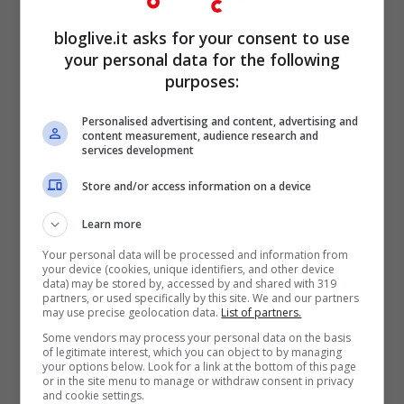
maggiormente i due. Ilenia, che ci vede
bloglive.it asks for your consent to use
sempre lungo, continuava a chiamare
your personal data for the following
purposes:
Floriana la fidanzata di Filippo, ma il
concorrente sembrava più interessato ad
Personalised advertising and content, advertising and
content measurement, audience research and
Ilenia,e all’ennesimo rifiuto della romana,
services development
si butta tra le braccia di
Floriana.
Store and/or access information on a device
Learn more
Your personal data will be processed and information from
your device (cookies, unique identifiers, and other device
data) may be stored by, accessed by and shared with 319
partners, or used specifically by this site. We and our partners
may use precise geolocation data.
List of partners.
Some vendors may process your personal data on the basis
of legitimate interest, which you can object to by managing
your options below. Look for a link at the bottom of this page
or in the site menu to manage or withdraw consent in privacy
and cookie settings.