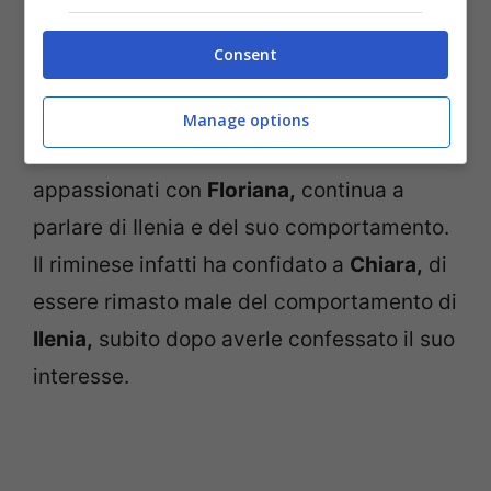
Consent
Vediamo come andrà a finire tra i due e
sopratutto se avrà vita lunga questa storia.
Manage options
Anche perché
Filippo,
nonostante i baci
appassionati con
Floriana,
continua a
parlare di Ilenia e del suo comportamento.
Il riminese infatti ha confidato a
Chiara,
di
essere rimasto male del comportamento di
Ilenia,
subito dopo averle confessato il suo
interesse.