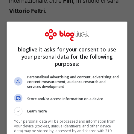
internazionale.Oltre
Fini,
in studio ci sarà
Vittorio Feltri.
bloglive.it asks for your consent to use
your personal data for the following
purposes:
Personalised advertising and content, advertising and
content measurement, audience research and
services development
Store and/or access information on a device
La puntata quindi si presenta davvero
Learn more
interessante, non poteva essere altrimenti,
Your personal data will be processed and information from
your device (cookies, unique identifiers, and other device
dopo tutto quello che sta accadendo al
data) may be stored by, accessed by and shared with 319