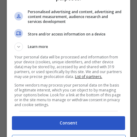
radice comunista e alle spregiudicate
Personalised advertising and content, advertising and
content measurement, audience research and
borghesie del capitalismo relazionale
“.
services development
Store and/or access information on a device
Sul fronte dei “pragmatici” si schierano
invece non meno importanti esponenti
Learn more
dell’ex partito di maggioranza relativa,
Your personal data will be processed and information from
your device (cookies, unique identifiers, and other device
data) may be stored by, accessed by and shared with 319
come
Maurizio Lupi
, vicepresidente della
partners, or used specifically by this site. We and our partners
may use precise geolocation data.
List of partners.
Camera,
Franco Frattini
, ministro degli
Some vendors may process your personal data on the basis
Esteri,
Gianni Alemanno,
sindaco di Roma
of legitimate interest, which you can object to by managing
your options below. Look for a link at the bottom of this page
e
Roberto Formigoni
, governatore della
or in the site menu to manage or withdraw consent in privacy
and cookie settings.
Lombardia. Tutti questi rimarcano
all’unisono la
delicatezza della situazione
Consent
e la necessità di una guida forte ed