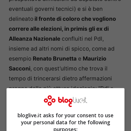
eventuali governi tecnici) e si è ben
delineato
il fronte di coloro che vogliono
correre alle elezioni, in primis gli ex di
Alleanza Nazionale
confluiti nel Pdl,
insieme ad altri nomi di spicco, come ad
esempio
Renato Brunetta
e
Maurizio
Sacconi
, con quest’ultimo che trova il
tempo di trincerarsi dietro affermazioni
pregne della più ottusa ideologia: “Pdl e
Lega dovranno affrontare la crisi di
comune accordo, conservando
il valore di
bloglive.it asks for your consent to use
un’alleanza orientata dai valori della
your personal data for the following
tradizione alternativa alla sinistra di
purposes: