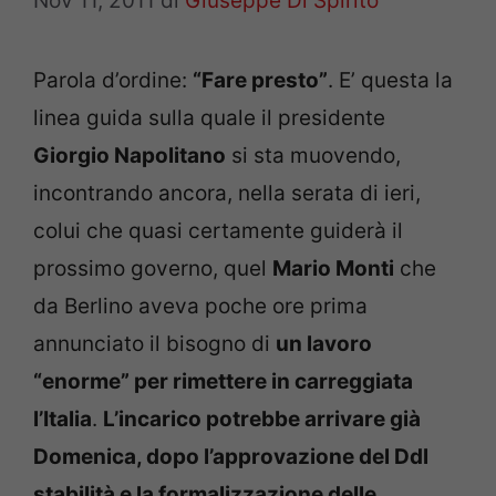
Nov 11, 2011
di
Giuseppe Di Spirito
Parola d’ordine:
“Fare presto”
. E’ questa la
linea guida sulla quale il presidente
Giorgio Napolitano
si sta muovendo,
incontrando ancora, nella serata di ieri,
colui che quasi certamente guiderà il
prossimo governo, quel
Mario Monti
che
da Berlino aveva poche ore prima
annunciato il bisogno di
un lavoro
“enorme” per rimettere in carreggiata
l’Italia
.
L’incarico potrebbe arrivare già
Domenica, dopo l’approvazione del Ddl
stabilità e la formalizzazione delle