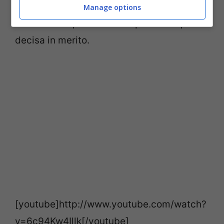
immediata
, cercando di convincere
Manage options
Berlusconi a prendere una posizione più
decisa in merito.
[youtube]http://www.youtube.com/watch?
v=6c94Kw4Illk[/youtube]