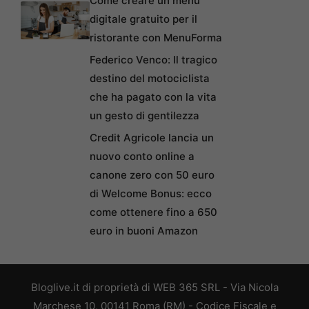
Come creare un menu
digitale gratuito per il
ristorante con MenuForma
Federico Venco: Il tragico
destino del motociclista
che ha pagato con la vita
un gesto di gentilezza
Credit Agricole lancia un
nuovo conto online a
canone zero con 50 euro
di Welcome Bonus: ecco
come ottenere fino a 650
euro in buoni Amazon
Bloglive.it di proprietà di WEB 365 SRL - Via Nicola
Marchese 10, 00141 Roma (RM) - Codice Fiscale e