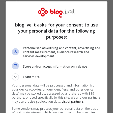
decidere provvedimento per
provvedimento” ha concluso il leader di
Idv. A suggerire un cambio di rotta era
bloglive.it asks for your consent to use
stato anche qualcuno dall’interno del
your personal data for the following
purposes:
partito, il senatore
Pancho Pardi
, che in
una lettera ai colleghi e dirigenti
Personalised advertising and content, advertising and
content measurement, audience research and
caldeggiava un appoggio al governo
services development
prossimo venturo:
“…Il voto contrario, ma
Store and/or access information on a device
anche l’astensione… avrebbe il significato
Learn more
di un Aventino sterile e improduttivo
. Ci
Your personal data will be processed and information from
attirerebbe la facile accusa di operare
your device (cookies, unique identifiers, and other device
data) may be stored by, accessed by and shared with 319
solo per lucrare voti e interessi di bottega
partners, or used specifically by this site. We and our partners
may use precise geolocation data.
List of partners.
(sono subissato da mail
in questo senso
Some vendors may process your personal data on the basis
of legitimate interest, which you can object to by managing