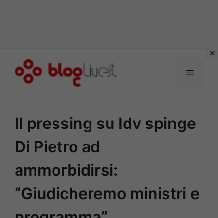
Vai
al
Menu
contenuto
Il pressing su Idv spinge
Di Pietro ad
ammorbidirsi:
“Giudicheremo ministri e
programma”