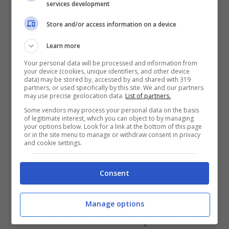
services development
Dopo i tre piloti di testa si è classificato
Store and/or access information on a device
Mark Webber, che come ha dichiarato a
Learn more
fine gara, non ha corso al massimo delle
Your personal data will be processed and information from
potenzialità. Molto male la Ferrari: quinto
your device (cookies, unique identifiers, and other device
data) may be stored by, accessed by and shared with 319
posto per il pilota spagnolo Fernando
partners, or used specifically by this site. We and our partners
may use precise geolocation data.
List of partners.
Alonso e al sesto posto partirà il suo
Some vendors may process your personal data on the basis
compagno di squadra Felipe Massa.
of legitimate interest, which you can object to by managing
your options below. Look for a link at the bottom of this page
or in the site menu to manage or withdraw consent in privacy
and cookie settings.
Una prestazione non proprio ottimale
quella ottenuta dai due piloti ferraristi.
Consent
Dietro le Ferrari si sono posizionate le
Mercedes GP di Nico Rosberg e Michael
Manage options
Schumacher. Chiudono la top 10 le Force