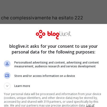
, che complessivamente ha esitato 222
er l’Italia e dell’11,6% per la Spagna. Ma
ne
, che passa a 27 milioni, pari al 13,5%
7,3% sullo stesso periodo dell’anno
bloglive.it asks for your consent to use your
personal data for the following purposes:
Personalised advertising and content, advertising and content
prospettive sulla raccolta pubblicitaria
measurement, audience research and services development
non solo del più generale scenario
Store and/or access information on a device
a differenziazione dell’offerta, con la
Learn more
ebbero perpetuare un trend negativo per la
Your personal data will be processed and information from your device
(cookies, unique identifiers, and other device data) may be stored by,
accessed by and shared with 319 partners, or used specifically by this
site. We and our partners may use precise geolocation data.
List of