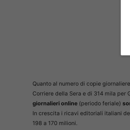
Quanto al numero di copie giornaliere 
Corriere della Sera e di 314 mila per 
giornalieri online
(periodo feriale)
so
In crescita i ricavi editoriali italian
198 a 170 milioni.