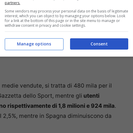
partners.
Some vendors may process your personal data on the basis of legitimate
interest, which you can object to by managing your options below. Look
for a link at the bottom of this page or in the site menu to manage or
withdraw consent in privacy and cookie settings.
Manage options
Consent
medie vendute, si tratta di 480 mila per il
Gazzetta dello Sport, mentre gli
utenti
no rispettivamente di 1,8 milioni e 924 mila
.
i del 2,5%, mentre in Spagna diminuiscono da