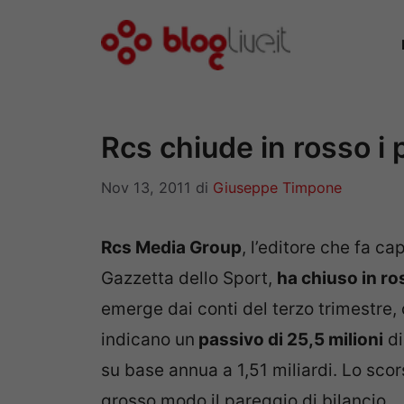
Vai
al
contenuto
Rcs chiude in rosso i 
Nov 13, 2011
di
Giuseppe Timpone
Rcs Media Group
, l’editore che fa cap
Gazzetta dello Sport,
ha chiuso in ro
emerge dai conti del terzo trimestre,
indicano un
passivo di 25,5 milioni
di
su base annua a 1,51 miliardi. Lo scor
grosso modo il pareggio di bilancio.