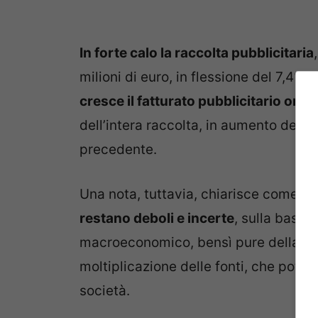
In forte calo la raccolta pubblicitaria
milioni di euro, in flessione del 7,4% p
cresce il fatturato pubblicitario onli
dell’intera raccolta, in aumento del 1
precedente.
Una nota, tuttavia, chiarisce come le
restano deboli e incerte
, sulla base 
macroeconomico, bensì pure della vast
moltiplicazione delle fonti, che potr
società.