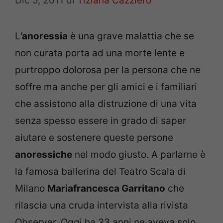
Dic 5, 2011
di
Tiziana Cazziero
L
’anoressia
è una grave malattia che se
non curata porta ad una morte lente e
purtroppo dolorosa per la persona che ne
soffre ma anche per gli amici e i familiari
che assistono alla distruzione di una vita
senza spesso essere in grado di saper
aiutare e sostenere queste persone
anoressiche
nel modo giusto. A parlarne è
la famosa ballerina del Teatro Scala di
Milano
Mariafrancesca Garritano
che
rilascia una cruda intervista alla rivista
Observer. Oggi ha 33 anni ne aveva solo