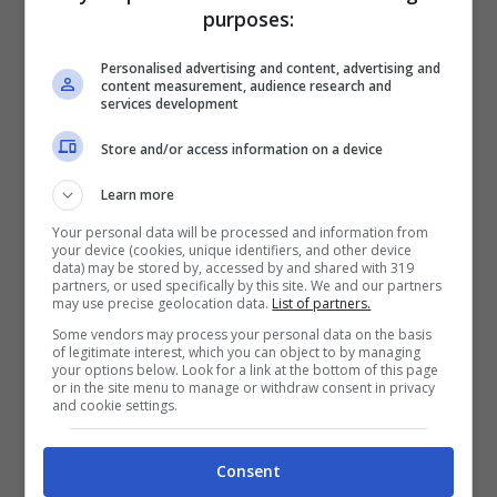
purposes:
Molte giovani perdono anche la regolarità
Personalised advertising and content, advertising and
content measurement, audience research and
del ciclo mestruale a causa della scarsa e
services development
insana alimentazione, questo evento è
Store and/or access information on a device
strettamente collegato alla sterilità. Molte
Learn more
giovani donne sono costrette a scontrarsi
Your personal data will be processed and information from
con questa dure verità a causa di scelte
your device (cookies, unique identifiers, and other device
data) may be stored by, accessed by and shared with 319
partners, or used specifically by this site. We and our partners
sbagliate dettate dalla loro grande
may use precise geolocation data.
List of partners.
passione per la danza.
Some vendors may process your personal data on the basis
of legitimate interest, which you can object to by managing
your options below. Look for a link at the bottom of this page
or in the site menu to manage or withdraw consent in privacy
and cookie settings.
Consent