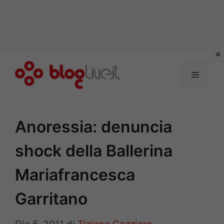
Vai
al
Menu
contenuto
Anoressia: denuncia
shock della Ballerina
Mariafrancesca
Garritano