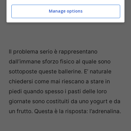
Manage options
Il problema serio è rappresentano
dall’immane sforzo fisico al quale sono
sottoposte queste ballerine. E’ naturale
chiedersi come mai riescano a stare in
piedi quando spesso i pasti delle loro
giornate sono costituiti da uno yogurt e da
un frutto. Questa è la risposta: l’adrenalina.