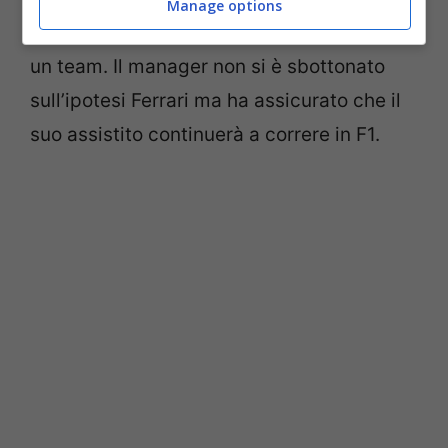
Manage options
ancora tempo fino al 7 febbraio per torvare
un team. Il manager non si è sbottonato
sull’ipotesi Ferrari ma ha assicurato che il
suo assistito continuerà a correre in F1.