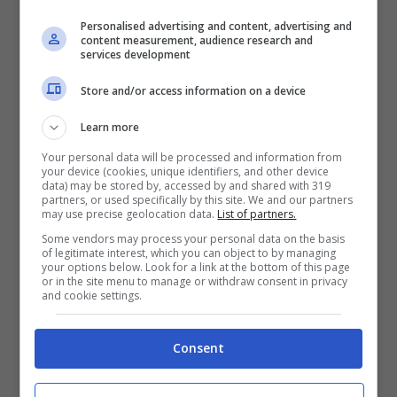
Personalised advertising and content, advertising and
content measurement, audience research and
services development
Store and/or access information on a device
L’ipotesi Williams potrebbe essere più
realistica, ma
se la Ferrari è realmente
Learn more
interessata a Sutil, il pilota non può certo
Your personal data will be processed and information from
your device (cookies, unique identifiers, and other device
data) may be stored by, accessed by and shared with 319
firmare un contratto che gli neghi questa
partners, or used specifically by this site. We and our partners
may use precise geolocation data.
List of partners.
possibilità
e quindi al massimo potrebbe
Some vendors may process your personal data on the basis
accasarsi provvisoriamente in un’altra
of legitimate interest, which you can object to by managing
your options below. Look for a link at the bottom of this page
scuderia solo per questa stagione.
or in the site menu to manage or withdraw consent in privacy
and cookie settings.
Comunque,
secondo il manager di Adrian
Consent
Sutil, Manfred Zimmermann, non è il caso
di farsi prendere dal panico
visto che c’è