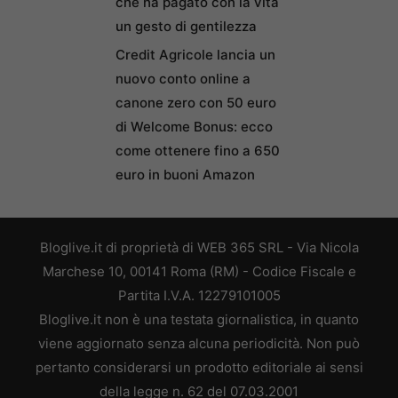
che ha pagato con la vita
un gesto di gentilezza
Credit Agricole lancia un
nuovo conto online a
canone zero con 50 euro
di Welcome Bonus: ecco
come ottenere fino a 650
euro in buoni Amazon
Bloglive.it di proprietà di WEB 365 SRL - Via Nicola
Marchese 10, 00141 Roma (RM) - Codice Fiscale e
Partita I.V.A. 12279101005
Bloglive.it non è una testata giornalistica, in quanto
viene aggiornato senza alcuna periodicità. Non può
pertanto considerarsi un prodotto editoriale ai sensi
della legge n. 62 del 07.03.2001