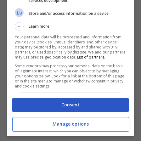
services development
se non nelle occasioni quanto meno nella
gestione del pallone. Restano comunque
Store and/or access information on a device
pericolosi gli ospiti con
Pellissier
e
Learn more
Thereau
che mettono alla prova un ottimo
Your personal data will be processed and information from
your device (cookies, unique identifiers, and other device
Bizzarri
.
data) may be stored by, accessed by and shared with 319
partners, or used specifically by this site. We and our partners
may use precise geolocation data.
List of partners.
Some vendors may process your personal data on the basis
of legitimate interest, which you can object to by managing
your options below. Look for a link at the bottom of this page
or in the site menu to manage or withdraw consent in privacy
and cookie settings.
Consent
Manage options