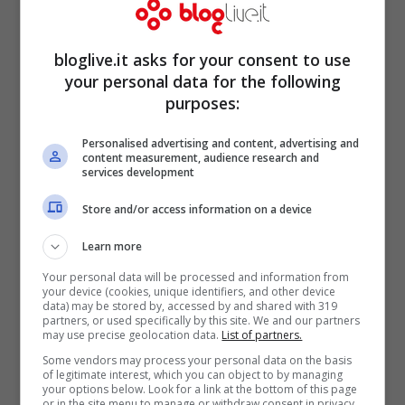
bloglive.it asks for your consent to use
your personal data for the following
purposes:
Personalised advertising and content, advertising and
content measurement, audience research and
services development
Store and/or access information on a device
Le
usanze
e le
tradizioni culinarie
variano
Learn more
a seconda della zona del vasto territorio
Your personal data will be processed and information from
your device (cookies, unique identifiers, and other device
cinese. Più in generale, nelle regioni del
data) may be stored by, accessed by and shared with 319
partners, or used specifically by this site. We and our partners
Nord della Cina, si mangiano i
ravioli
la cui
may use precise geolocation data.
List of partners.
Some vendors may process your personal data on the basis
forma assomiglia a quella di piccoli
of legitimate interest, which you can object to by managing
your options below. Look for a link at the bottom of this page
lingotti, un augurio di ricchezza; nelle
or in the site menu to manage or withdraw consent in privacy