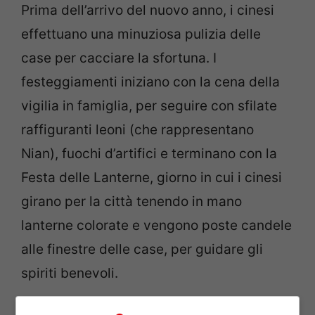
Prima dell’arrivo del nuovo anno, i cinesi
effettuano una minuziosa pulizia delle
case per cacciare la sfortuna. I
festeggiamenti iniziano con la cena della
vigilia in famiglia, per seguire con sfilate
raffiguranti leoni (che rappresentano
Nian), fuochi d’artifici e terminano con la
Festa delle Lanterne, giorno in cui i cinesi
girano per la città tenendo in mano
lanterne colorate e vengono poste candele
alle finestre delle case, per guidare gli
spiriti benevoli.