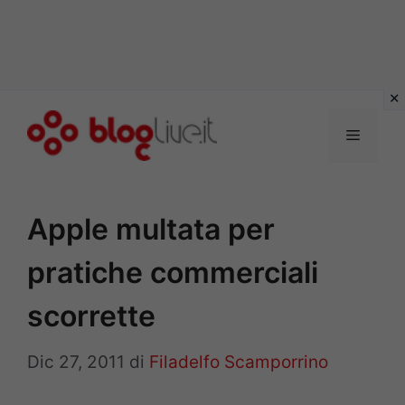
Vai
al
Menu
contenuto
Apple multata per
pratiche commerciali
scorrette
Dic 27, 2011
di
Filadelfo Scamporrino