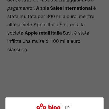
pagamento
“,
Apple Sales International
è
stata multata per 300 mila euro, mentre
alla società Apple Italia S.r.l. ed alla
società
Apple retail Italia S.r.l.
è stata
inflitta una multa di 100 mila euro
ciascuno.