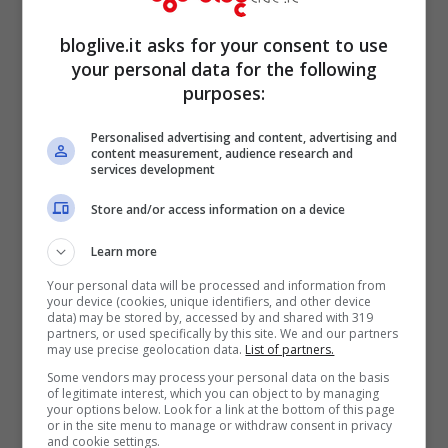
bloglive.it asks for your consent to use
your personal data for the following
Appresa la notizia, la
Federconsumatori
purposes:
ha intanto accolto con un plauso le
Personalised advertising and content, advertising and
sanzioni inflitte dall’Antitrust alla Apple; al
content measurement, audience research and
services development
riguardo l’
Associazione dei Consumatori
,
Store and/or access information on a device
in forza alle multe dell’Authority, e
congiuntamente con il CTCU, il Centro
Learn more
Tutela Consumatori Utenti, sta studiando e
Your personal data will be processed and information from
your device (cookies, unique identifiers, and other device
data) may be stored by, accessed by and shared with 319
valutando la possibilità di avviare una
partners, or used specifically by this site. We and our partners
may use precise geolocation data.
List of partners.
class action
, ovverosia un’
azione
Some vendors may process your personal data on the basis
collettiva risarcitoria
, al fine di “
risarcire i
of legitimate interest, which you can object to by managing
your options below. Look for a link at the bottom of this page
consumatori beffati dalla garanzia Apple
“.
or in the site menu to manage or withdraw consent in privacy
and cookie settings.