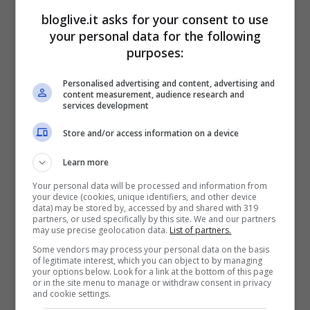
bloglive.it asks for your consent to use
your personal data for the following
purposes:
Personalised advertising and content, advertising and
content measurement, audience research and
services development
Store and/or access information on a device
Learn more
Your personal data will be processed and information from
your device (cookies, unique identifiers, and other device
data) may be stored by, accessed by and shared with 319
partners, or used specifically by this site. We and our partners
Nel dettaglio, l’attività di
Equitalia Nord
, in
may use precise geolocation data.
List of partners.
sette Regioni Italiane, e con sede a Milano,
Some vendors may process your personal data on the basis
of legitimate interest, which you can object to by managing
“copre” una platea rappresentata da ben
your options below. Look for a link at the bottom of this page
or in the site menu to manage or withdraw consent in privacy
23 milioni di cittadini.
Equitalia Centro
ha
and cookie settings.