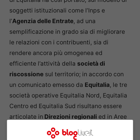
soggetti istituzionali come l’Inps e
l’
Agenzia delle Entrate
, ad una
semplificazione in grado sia di migliorare
le relazioni con i contribuenti, sia di
rendere ancora più omogenea ed
efficiente l’attività della
società di
riscossione
sul territorio; in accordo con
un comunicato emesso da
Equitalia
, le tre
società operative Equitalia Nord, Equitalia
Centro ed Equitalia Sud risultano essere
articolate in
Direzioni regionali
ed in Aree
territoriali che trovano rispondenza nelle
Province
.