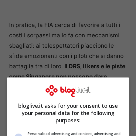
In pratica, la FIA cerca di favorire a tutti i
costi i sorpassi ma lo fa con meccanismi
sbagliati: ai telespettatori piacciono le
sfide emozionanti con i piloti che si danno
battaglia tra di loro.
Il DRS, il kers e le piste
come Singapore non possono dare
emozioni in questo senso.
bloglive.it asks for your consent to use
your personal data for the following
purposes:
Personalised advertising and content, advertising and