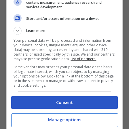
content measurement, audience research and
services development
Store and/or access information on a device
Learn more
Your personal data will be processed and information from
your device (cookies, unique identifiers, and other device
Anche Niki lauda è intervenuto sulla
data) may be stored by, accessed by and shared with 319
partners, or used specifically by this site. We and our partners
questione DRS sostenendo che
questa
may use precise geolocation data.
List of partners.
strada fondamentalmente è sbagliata
Some vendors may process your personal data on the basis
of legitimate interest, which you can object to by managing
your options below. Look for a link at the bottom of this page
perchè il pilota davanti non è in grado di
or in the site menu to manage or withdraw consent in privacy
and cookie settings.
difendersi e questo dal punto di vista
sportivo non è del tutto giusto.
Consent
Ma in questa F1 la differenza non la fa più
Manage options
il pilota visto che ha più importanza il