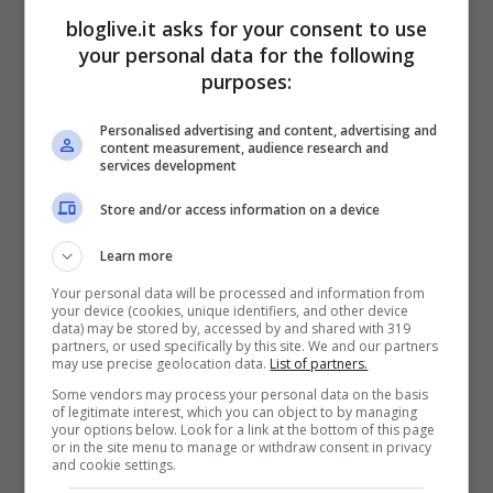
bloglive.it asks for your consent to use
your personal data for the following
purposes:
Personalised advertising and content, advertising and
content measurement, audience research and
services development
Store and/or access information on a device
Ma comunque secondo Berger è stata
Learn more
questa appena conclusasi, la sua miglior
Your personal data will be processed and information from
stagione in quanto
se l’anno scorso
your device (cookies, unique identifiers, and other device
data) may be stored by, accessed by and shared with 319
avrebbe messo Sebastian Vettel allo
partners, or used specifically by this site. We and our partners
may use precise geolocation data.
List of partners.
stesso livello di Alonso e Hamilton, dopo
Some vendors may process your personal data on the basis
of legitimate interest, which you can object to by managing
questa stagione è proprio il giovane pilota
your options below. Look for a link at the bottom of this page
or in the site menu to manage or withdraw consent in privacy
tedesco il migliore del gruppetto.
and cookie settings.