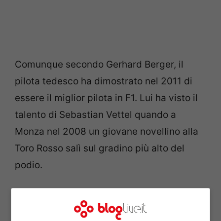
Comunque secondo Gerhard Berger, il
pilota tedesco ha dimostrato nel 2011 di
essere il miglior pilota in F1. Lui ha visto il
talento di Sebastian Vettel quando a
Monza nel 2008 un giovane novellino alla
Toro Rosso salì sul gradino più alto del
podio.