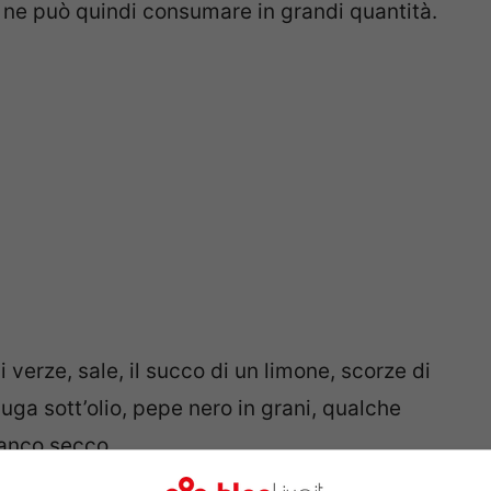
se ne può quindi consumare in grandi quantità.
 verze, sale, il succo di un limone, scorze di
cciuga sott’olio, pepe nero in grani, qualche
ianco secco.