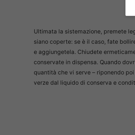
Ultimata la sistemazione, premete leg
siano coperte: se è il caso, fate bolli
e aggiungetela. Chiudete ermeticamente
conservate in dispensa. Quando dovret
quantità che vi serve – riponendo poi i
verze dal liquido di conserva e condi