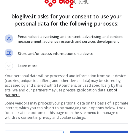
atele a listarelle molto sottili, lavatela con
bloglive.it asks for your consent to use your
ttete intanto sul fuoco una capiente pentola
personal data for the following purposes:
lle foglie di alloro, al succo del limone e
nto il bollore immergetevi poco alla volta le
Personalised advertising and content, advertising and content
measurement, audience research and services development
uto e fatele scolare per bene. Sistemate poi
Store and/or access information on a device
 su ogni strato i filetti di acciuga, il pepe in
Learn more
uzzata di vino bianco.
Your personal data will be processed and information from your device
(cookies, unique identifiers, and other device data) may be stored by,
accessed by and shared with 319 partners, or used specifically by this
site. We and our partners may use precise geolocation data.
List of
partners.
Some vendors may process your personal data on the basis of legitimate
interest, which you can object to by managing your options below. Look
for a link at the bottom of this page or in the site menu to manage or
withdraw consent in privacy and cookie settings.