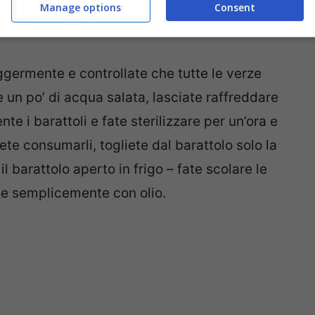
Manage options
Consent
germente e controllate che tutte le verze
re un po’ di acqua salata, lasciate raffreddare
 i barattoli e fate sterilizzare per un’ora e
e consumarli, togliete dal barattolo solo la
l barattolo aperto in frigo – fate scolare le
te semplicemente con olio.