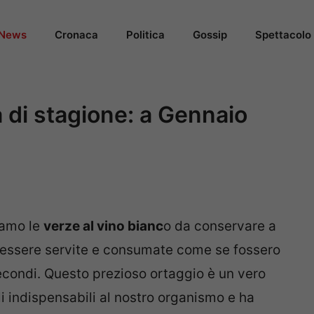
News
Cronaca
Politica
Gossip
Spettacolo
 di stagione: a Gennaio
iamo le
verze al vino bianc
o da conservare a
er essere servite e consumate come se fossero
econdi. Questo prezioso ortaggio è un vero
li indispensabili al nostro organismo e ha