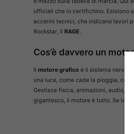
e mezzo sulla tabella di marcia. Qui 
ufficiali che lo certifichino. Esistono
accenni tecnici, che indicano lavori 
Rockstar, il
RAGE
.
Cos’è davvero un motor
Il
motore grafico
è il sistema nervos
una luce, come cade la pioggia, come l
Gestisce fisica, animazioni, audio, s
gigantesco, il motore è tutto. Se lo to