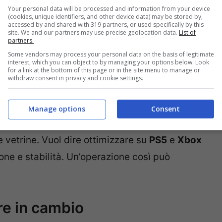
Your personal data will be processed and information from your device
(cookies, unique identifiers, and other device data) may be stored by,
accessed by and shared with 319 partners, or used specifically by this
site. We and our partners may use precise geolocation data.
List of
partners.
Some vendors may process your personal data on the basis of legitimate
interest, which you can object to by managing your options below. Look
for a link at the bottom of this page or in the site menu to manage or
withdraw consent in privacy and cookie settings.
 e strumenti. Vuol dire creare nuove pipeline
Manage options
Consent
l comportamento dei pedoni, l’intelligenza della
lle vetrine. Vuol dire ottimizzare su
PS5
e
Xbox
ne e stabilità. Un’operazione così può
e in cambio