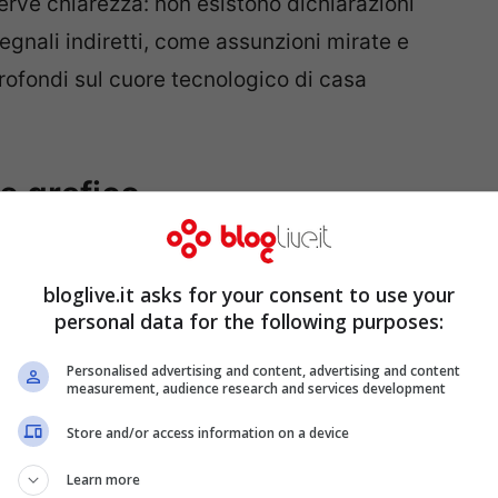
serve chiarezza: non esistono dichiarazioni
 segnali indiretti, come assunzioni mirate e
profondi sul cuore tecnologico di casa
e grafico
o di un videogioco. Decide come si accende
bloglive.it asks for your consent to use your
a città respira quando acceleri all’alba.
personal data for the following purposes:
treaming del mondo aperto. In un
open world
cchi, tocchi ogni cosa.
Personalised advertising and content, advertising and content
measurement, audience research and services development
Store and/or access information on a device
Learn more